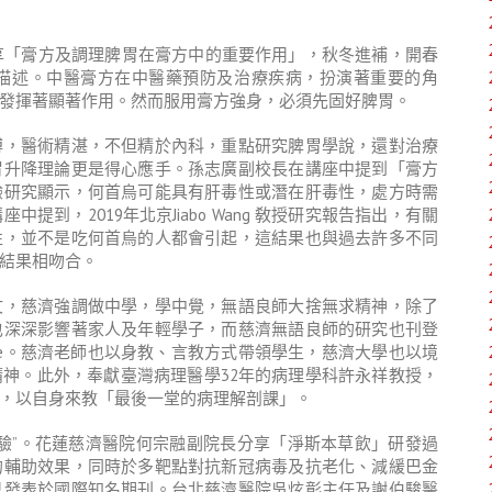
享「膏方及調理脾胃在膏方中的重要作用」，秋冬進補，開春
描述。中醫膏方在中醫藥預防及治療疾病，扮演著重要的角
發揮著顯著作用。然而服用膏方強身，必須先固好脾胃。
博，醫術精湛，不但精於內科，重點研究脾胃學說，還對治療
胃升降理論更是得心應手。孫志廣副校長在講座中提到「膏方
驗研究顯示，何首烏可能具有肝毒性或潛在肝毒性，處方時需
到，2019年北京Jiabo Wang 敎授研究報告指出，有關
性，並不是吃何首烏的人都會引起，這結果也與過去許多不同
結果相吻合。
文，慈濟強調做中學，學中覺，無語良師大捨無求精神，除了
也深深影響著家人及年輕學子，而慈濟無語良師的研究也刊登
dicine。慈濟老師也以身教、言教方式帶領學生，慈濟大學也以境
神。此外，奉獻臺灣病理醫學32年的病理學科許永祥教授，
，以自身來教「最後一堂的病理解剖課」。
驗”。花蓮慈濟醫院何宗融副院長分享「淨斯本草飲」研發過
的輔助效果，同時於多靶點對抗新冠病毒及抗老化、減緩巴金
已發表於國際知名期刊。台北慈濟醫院吳炫彰主任及謝伯駿醫