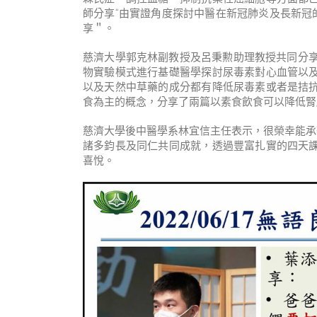
師分享“由實證角度探討中醫在新冠肺炎及長新冠
享＂。
慈濟大學郭克林副教授及呂秉勲助理教授共同分享
物實驗模式進行基礎醫學探討尿毒素對心血管以
以及天然中草藥的成分都有降低尿毒素或者是拮
食為主的概念，分享了兩篇以素食飲食可以降低腎
慈濟大學後中醫學系林宜信主任表示，很榮幸能承辦
諸多鈞長及同仁共同成就，透過豐富扎實的四天
喜悅。