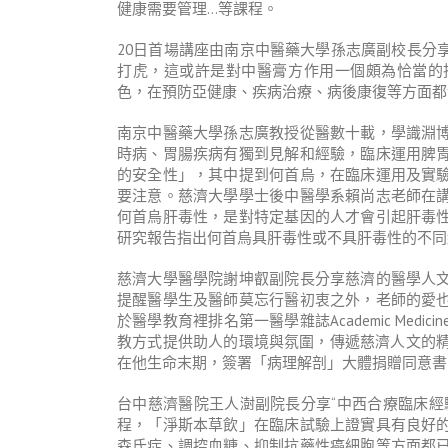
健康需要管理…等課程。
20日首場講座由南京中醫藥大學孫志廣副校長分
打虎，這或許是對中醫膏方作用一個頗為恰當的
色，在預防亞健康、疾病治療、病後康復等方面都
南京中醫藥大學孫志廣教授從醫數十載，學識淵
時病、胃腸疾病有獨到見解和經驗，臨床運用脾
的安全性」，其中提到何首烏，在臨床運用及實
要注意。慈濟大學學士後中醫學系賴尚志老師在講座中提
何首烏肝毒性，是對特定基因的人才會引起肝毒
研究報告指出何首烏具肝毒性或不具肝毒性的不同
慈濟大學醫學院謝坤叡副院長分享慈濟的醫學人
提醒醫學生及醫師莫忘行醫初衷之外，老師的愛
於醫學教育裡排名第一醫學雜誌Academic Me
教方式提供助人的環境與氛圍，傳遞慈濟人文的精
在他生命末期，簽署「病理解剖」大體捐贈同意書
台中慈濟醫院王人澍副院長分享“中西合療臨床經
程，「淨斯本草飲」在臨床試驗上證實具有良好
森氏症、調控血糖、抑制抗藥性癌細胞等方面都