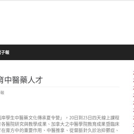
電子報
育中醫藥人才
子報
兩岸學生中醫藥文化傳承夏令營」，20日到23日四天線上課程
濟各醫院研究與教學成果、加拿大之中醫學院教育成果暨臨床
胃在膏方中的重要作用、中醫推拿、從督脈針久診治抑鬱症、