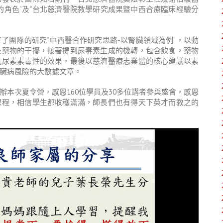
的角色”及“台北慈濟醫院教學研究成果曁中西合療臨床經驗分
了團隊的研究“中西醫合作研究思路-以腎臟領域為例”，以動
及藥物的干擾，接著提到尿毒素生成的機轉，包含飲食，藥物
抗尿素素毒性的效果，最後以慈濟醫療志業體的核心建議以素
臟病風險的大數據文章。
本次夏令營，感恩160位學員及30多位講者參與盛會，感恩
課程，相信學生都收穫滿滿，師長們也有得天下英才而教之的