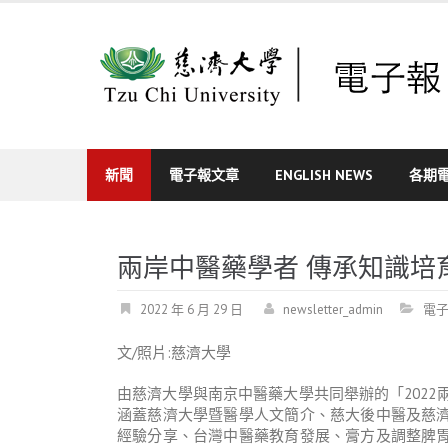
Skip
to
content
新聞
電子報文章
ENGLISH NEWS
各期
兩岸中醫藥學者 傳承知識培
2022 年 6 月 29 日
newsletter_admin
電
文/照片:慈濟大學
由慈濟大學與南京中醫藥大學共同舉辦的「2022
涵蓋慈濟大學暨醫學人文簡介、慈大後中醫及慈
經驗分享、台灣中醫藥教育發展、膏方及調整脾