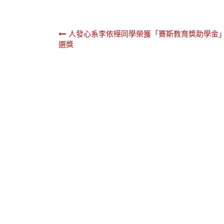
文
人發心系李依樺同學榮獲「賽斯教育獎助學金
選獎
章
導
覽