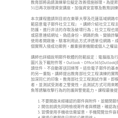
教育部將函請演練單位擬定改善措施辦理。為提昇
31日再次辦理資安講座，加強資安宣導及教育訓
本次課程邀請到目前在東華大學及花蓮區域網路
範惡意電子郵件社交工程』。講師介紹社交工程
防護，進行非法的存取及破壞行為；社交工程也
或惡意連結網址、偽造身份、網路釣魚、變臉詐
使用者開啟後，駭客利用此方式滲透單位網路，
個實際入侵成功案例，嚴重損害機關或個人之權益
講師也詳細說明郵件軟體的防範設定：電腦版及行動
圖片及下載附件等。Outlook、Office365(O
讀信件、不自動寄送回條等。這些電子郵件的基
的另一重點，講師提出教育部社交工程演練的實
加深同仁的印象。教育部社交工程測試作業，即
者，並測試受測者之警覺性，此測試方式可用來
魚等誘騙攻擊行為的防護與警覺能力。課程最後提
不要開啟未經確認的郵件與附件，並關閉郵
開信前請先同時檢視寄件者與標題，確認為
習慣使用手機收信需留意，手機閱覽信件容
建議公務郵件只用於公務用途。