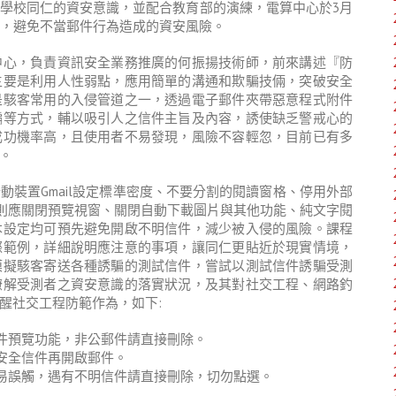
學校同仁的資安意識，並配合教育部的演練，電算中心於3月
練，避免不當郵件行為造成的資安風險。
中心，負責資訊安全業務推廣的何振揚技術師，前來講述『防
主要是利用人性弱點，應用簡單的溝通和欺騙技倆，突破安全
是駭客常用的入侵管道之一，透過電子郵件夾帶惡意程式附件
騙等方式，輔以吸引人之信件主旨及內容，誘使缺乏警戒心的
成功機率高，且使用者不易發現，風險不容輕忽，目前已有多
。
裝置Gmail設定標準密度、不要分割的閱讀窗格、停用外部
utlook)則應關閉預覽視窗、關閉自動下載圖片與其他功能、純文字閱
本設定均可預先避免開啟不明信件，減少被入侵的風險。課程
際範例，詳細說明應注意的事項，讓同仁更貼近於現實情境，
模擬駭客寄送各種誘騙的測試信件，嘗試以測試信件誘騙受測
瞭解受測者之資安意識的落實狀況，及其對社交工程、網路釣
醒社交工程防範作為，如下:
件預覽功能，非公郵件請直接刪除。
安全信件再開啟郵件。
易誤觸，遇有不明信件請直接刪除，切勿點選。