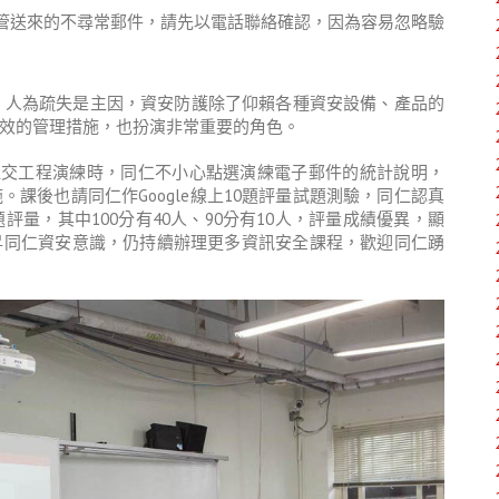
管送來的不尋常郵件，請先以電話聯絡確認，因為容易忽略驗
報，人為疏失是主因，資安防護除了仰賴各種資安設備、產品的
效的管理措施，也扮演非常重要的角色。
部社交工程演練時，同仁不小心點選演練電子郵件的統計說明，
課後也請同仁作Google線上10題評量試題測驗，同仁認真
量，其中100分有40人、90分有10人，評量成績優異，顯
昇同仁資安意識，仍持續辦理更多資訊安全課程，歡迎同仁踴