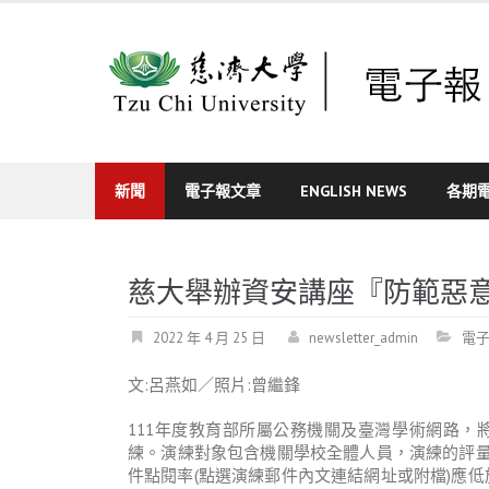
Skip
to
content
新聞
電子報文章
ENGLISH NEWS
各期
慈大舉辦資安講座『防範惡
2022 年 4 月 25 日
newsletter_admin
電
文:呂燕如／照片:曾繼鋒
111年度教育部所屬公務機關及臺灣學術網路，將
練。演練對象包含機關學校全體人員，演練的評量
件點閱率(點選演練郵件內文連結網址或附檔)應低