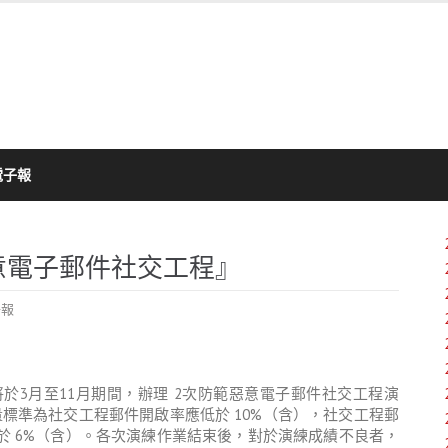
電子報
意電子郵件社交工程』
子報
於3月至11月期間，辦理 2次防範惡意電子郵件社交工程演
標準為社交工程郵件開啟率應低於 10%（含），社交工程郵
於 6%（含）。各次演練作業結束後，對於演練成績不良者，