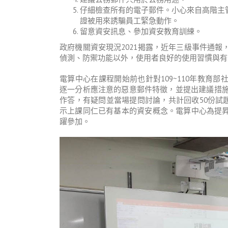
仔細檢查所有的電子郵件。小心來自高階主
證被用來誘騙員工緊急動作。
留意資安訊息、參加資安教育訓練。
政府機關資安現況2021揭露，近年三級事件通
偵測、防禦功能以外，使用者良好的使用習慣與有
電算中心在課程開始前也針對109~110年教育
逐一分析應注意的惡意郵件特徵，並提出建議措施。
作答，有疑問並當場提問討論，共計回收50份試題評
示上課同仁已有基本的資安概念。電算中心為提
躍參加。