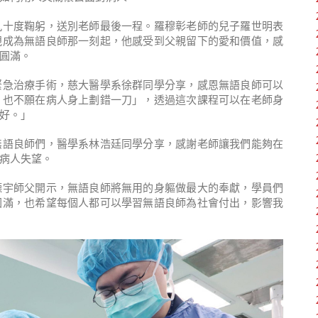
九十度鞠躬，送別老師最後一程。羅穆彰老師的兒子羅世明表
親成為無語良師那一刻起，他感受到父親留下的愛和價值，感
圓滿。
緊急治療手術，慈大醫學系徐群同學分享，感恩無語良師可以
，也不願在病人身上劃錯一刀」，透過這次課程可以在老師身
好。」
無語良師們，醫學系林浩廷同學分享，感謝老師讓我們能夠在
病人失望。
德宇師父開示，無語良師將無用的身軀做最大的奉獻，學員們
圓滿，也希望每個人都可以學習無語良師為社會付出，影響我