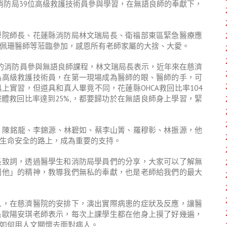
蓮縣消防局39位高級救護技術員參與學習，在無語良師的奉獻下，
學院師長、花蓮縣消防局林文瑞局長、衛福部東區緊急醫療應
佩珊醫師等蒞臨參加，感恩所有老師家屬的大捨、大愛。
照的消防員參與無語良師課程，林文瑞局長表示，近年來在慈濟
為高級救護技術員，在第一現場成為醫師的眼、醫師的手，可
實習，但道具和真人畢竟不同，花蓮縣OHCA救回比率104
7%，整體救回比率達到25%,，都要歸功於在無語良師身上學習，緊
、陳銘龍、李錦源、林碧如、蔡李山箐、羅穆彰、林振源，他
生命安全的路上，成為重要的支持。
長致詞，透過醫學生和消防局學員們的分享，大家可以了解無
利他」的精神，教導我們無私的奉獻，也是老師給我們的最大
人，在慈濟醫院的安排下，演出實際病患的症狀及反應，讓醫
系歐陽安琪老師表示，每次上課學生都在他身上摸了好幾遍，
如何用人文關懷去面對病人。