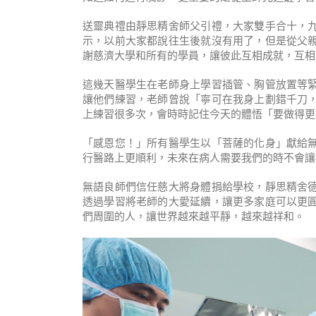
送靈典禮由靜思精舍師父引禮，大家雙手合十，
示，以前大家都說往生後就沒有用了，但是從父
謝慈濟大學和所有的學員，讓彼此互相成就，互相
這幾天醫學生在老師身上學習插管、胸管放置等
讓他們練習，老師曾說「寧可在我身上劃錯千刀
上練習很多次，會時時記住今天的體悟「要做得更
「感恩您！」所有醫學生以「菩薩的化身」獻給
行醫路上更順利，未來在病人需要我們的時不會讓
無語良師們信任慈大將身體捐給學校，靜思精舍
透過學習將老師的大愛延續，讓更多家庭可以更
們周圍的人，讓世界越來越平靜，越來越祥和。