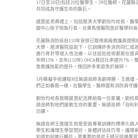
17日至20日)包括20位醫學生，29位醫師，花
共同成為守護生命的磐石。
感恩追思典禮上，包括慈濟大學劉怡均校長、醫
變中心徐子恒執行長、台東馬偕醫院急診醫學科吳
花蓮縣消防局自110年安排已取得高級救護員證
大學、慈濟醫院協助下，已訓練許多消防同仁成
進行骨針等侵入性治療，以往這些技術都是在道具上
年時13%，去年(110年) OHCA救回比率提升
急救護技能的提升，挽回許多家庭免於破碎。
3月模擬手術課程8位無語良師為劉得勝、王進雄
們正如春雨一樣，在醫學生、醫師還有消防員守護
劉怡均校長致贈感恩紀念牌給每一位家屬，劉校
語良師對他們搶救生命的重要。無語良師「自利
功課。
無語良師王進雄生前是受過專業訓練的標準化病
學生和護理生學習問診，身體評估技巧等。護理
知道如何進行觸診，更重要的是從王師兄這邊學習