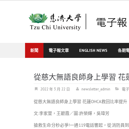
Skip
to
content
新聞
電子報文章
ENGLISH NEWS
各期
從慈大無語良師身上學習 花
2022 年 3 月 22 日
newsletter_admin
電
從慈大無語良師身上學習 花蓮OHCA救回比率提升
文:李家萓，王碧霞／圖:許榮輝，吳瑋芳
搶救生命分秒必爭!一通119電話響起，從消防員