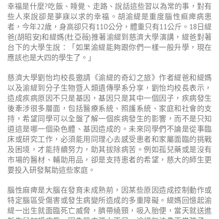
幸福是什麼?吃飯、睡覺、走路、說話這些習以為常的事，對有
些人來說卻是夢寐以求的幸福。胡渝緹是重度腦性痲痺病患
者，今年22歲，身高卻只有110公分，體重只有11公斤。18日緹
爸(胡昭安)和緹媽(杜亞薇)推著渝緹到慈濟大學演講，緹爸對著
台下的大學生說：「如果渝緹能夠跟你們一樣一般升學，現在
應該也是大四的學生了。」
慈濟大學劉怡均校長邀請《渝緹的奇幻之旅》作者緹爸和緹媽
以及渝緹到分子生物暨人類遺傳學系分享，劉怡均校長表示，
造成疾病原因不只是基因，基因只是其中一個因子，疾病發生
後牽涉很多層面，包括醫療系統、照護系統、家庭和社會的支
持，希望同學可以全盤了解一個疾病發生的影響，而不是只知
道這是哪一個染色體、基因造成的。未來同學們不論是從事臨
床或研究工作，必須能用同理心去感受患者和家屬面臨的挑戰
及困境，才能持續努力，助其拔除病苦。例如孤兒藥或是沒有
市場的醫材、輔助用品，卻是支持患者的希望，慈大的師生更
要投入研發幫助這些家庭。
腦性麻痺是大腦在發育未成熟前，因某些原因造成控制動作或
特定腦區受傷害或發生病變所造成的多重障礙。緹媽回憶起渝
緹一出生就面臨死亡威脅，臍帶繞頸，吸入胎便，當天就送進