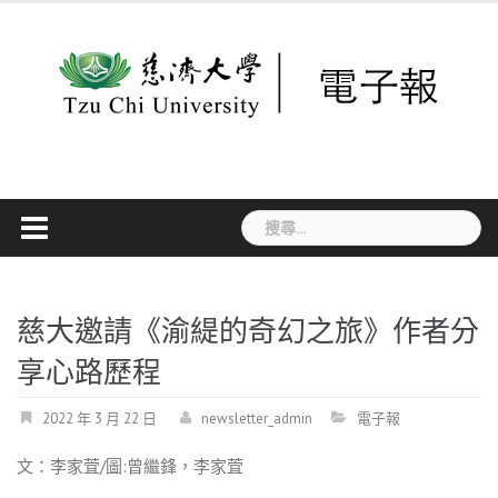
Skip
to
content
搜
尋
關
鍵
字:
慈大邀請《渝緹的奇幻之旅》作者分
享心路歷程
2022 年 3 月 22 日
newsletter_admin
電子報
文：李家萓/圖:曾繼鋒，李家萓