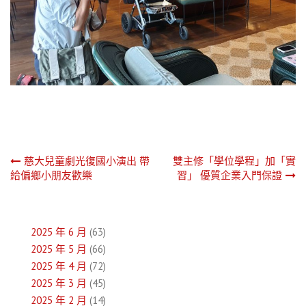
文
慈大兒童劇光復國小演出 帶
雙主修「學位學程」加「實
給偏鄉小朋友歡樂
習」 優質企業入門保證
章
導
2025 年 6 月
(63)
覽
2025 年 5 月
(66)
2025 年 4 月
(72)
2025 年 3 月
(45)
2025 年 2 月
(14)