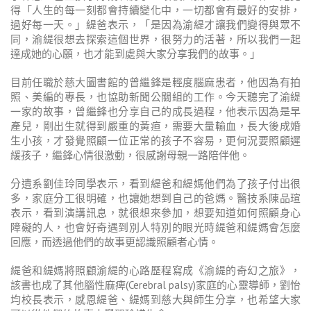
得「人生的每一刻都會持續變化中，一切都會有最好的安排，
過好每一天。」緹爸表示，「是因為渝緹才讓我們變得與眾不
同，渝緹很想去探索這個世界，很努力的活著，所以我們一起
達成她的心願，也才能到處與大家分享我們的故事。」
目前任職於慈大圖書館的曾繼鋒是輕度腦麻患者，他因為有拍
照、美編的專長，也協助新聞公關組的工作。今天聽完了渝緹
一家的故事，曾繼鋒也分享自己的成長過程，他表示因為是早
產兒，剛出生就得到嚴重的黃疸，需要大量輸血，長大後成婚
生小孩，才發覺照顧一位正常的孩子不容易，更何況要照顧遲
緩孩子，繼鋒心情很激動，很感謝母親一路陪伴他。
分遺系劉佳玲同學表示，看到緹爸和緹媽他們為了孩子付出很
多，家庭分工很明確，也讓她想到自己的爸媽。醫技系陳品瑄
表示，看到演講訊息，就很想來參加，想要知道如何照顧身心
障礙的人，也會好奇遇到別人特別的眼光時緹爸和緹媽會怎麼
回應，而透過他們的故事更認識照顧者心情。
緹爸和緹媽將照顧渝緹的心路歷程寫成《渝緹的奇幻之旅》，
該書也成了其他腦性麻痺(Cerebral palsy)家庭的心靈導師，劉怡
均校長表示，感恩緹爸、緹媽到慈大與師生分享，也希望大家