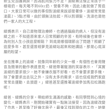
新生兒加護病房，因為肌肉張力不足，渝緹無法像正常孩子一
樣吸奶，每天喝不到60cc奶，營養不夠，因此2歲就做了胃造
口。大家日常可以做的事但對渝緹來說卻是奢侈，渝緹常常是
凌晨2、3點才睡，由於頭無法抬起，所以剪頭髮、洗澡也是他
們一家人的大工程。
緹媽表示，自己是物理治療師，也遇過腦麻的病人，但沒有渝
緹之前，不知道原來家人日常照顧的辛苦，有時候後也會想，
為何別人生小孩這麼輕鬆？ 到底是哪個環節出了問題？照顧了
這麼多年，甚至還曾經夢見渝緹站起來和她講話，那是心底深
層的盼望。
坐在推車上的渝緹，就像同年齡的少女一樣，有個性也會用聲
音及簡單的動作表達意見，緹爸帶著寵溺的笑容表示，「其實
渝緹的要求很少，她不會嫌衣服不好看，也不會要求要手機，
除了會要求出去玩之外，沒有太多的需求，這也促成我們家庭
常常去運動，去旅遊。」緹爸甚至還推著渝緹參加馬拉松路跑
呢！
緹爸、緹媽的分享，帶給師生滿滿的感動，有同學問到心境的
變化，緹媽表示，剛開始確實有一點無法接受，因為渝緹改變
了作息，甚至換了好幾次房子，最後又找到現在的工作，她覺