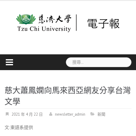
Skip
to
content
搜
尋
關
鍵
字:
慈大蕭鳳嫻向馬來西亞網友分享台灣
文學
2021 年 4 月 22 日
newsletter_admin
新聞
文
:
東語系提供