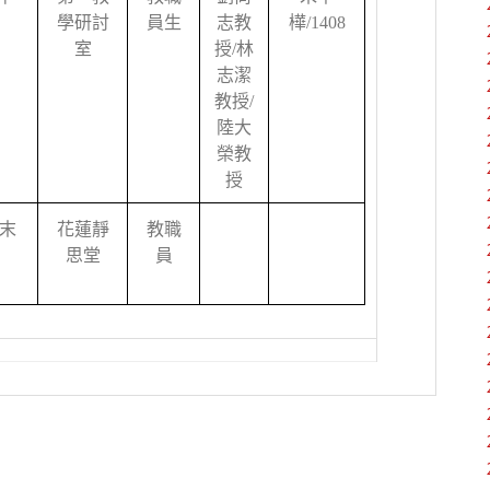
學研討
員生
志教
樺
/1408
室
授
/
林
志潔
教授
/
陸大
榮教
授
末
花蓮靜
教職
思堂
員