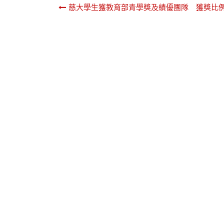
文
慈大學生獲教育部青學獎及績優團隊 獲獎比
章
導
覽