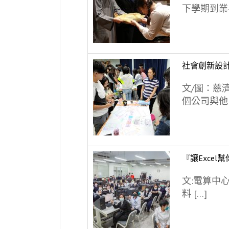
下學期到業界
社會創新設
文/圖：慈
個公司與他 
『讓Exce
文:電算中心
料 […]