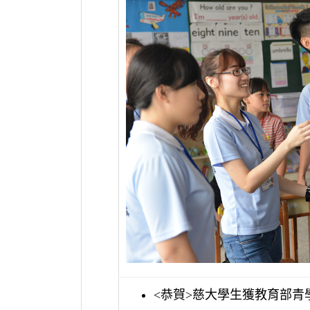
恭賀
慈大學生獲教育部青
<
>