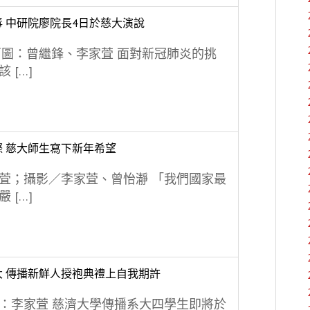
 中研院廖院長4日於慈大演說
／圖：曾繼鋒、李家萓 面對新冠肺炎的挑
 […]
 慈大師生寫下新年希望
萓；攝影／李家萓、曾怡瀞 「我們國家最
 […]
大 傳播新鮮人授袍典禮上自我期許
：李家萓 慈濟大學傳播系大四學生即將於