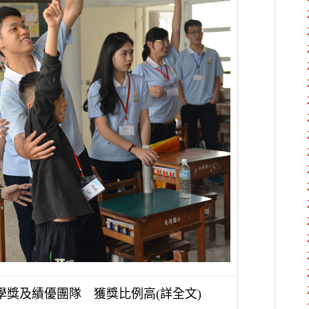
學獎及績優團隊 獲獎比例高
詳全文
(
)