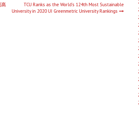
例高
TCU Ranks as the World’s 124th Most Sustainable
University in 2020 UI Greenmetric University Rankings