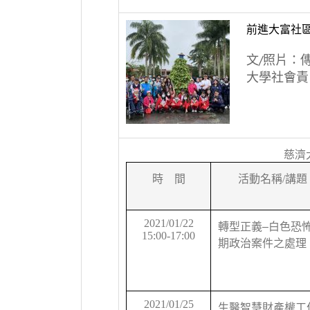
前進大富社
文/照片：
大學社會責 
慈濟
時 間
活動名稱
/
講題
2021/01/22
–
轉型正義
白色恐
15:00-17:00
期政治案件之處理
2021/01/25
生醫智慧財產權工