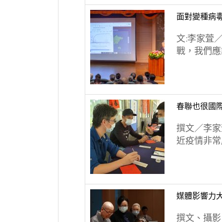
面對變種病毒
文:李家萓
戰，我們應該
春聯也很國際
撰文／李家
近疫情非常嚴
媒體影響力
撰文、攝影