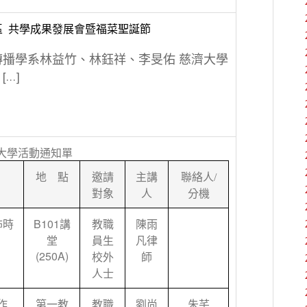
區 共學成果發展會暨福菜聖誕節
傳播學系林益竹、林鈺祥、李旻佑 慈濟大學
[…]
大學活動通知單
地 點
邀請
主講
聯絡人
/
對象
人
分機
B101
怖時
講
教職
陳雨
堂
員生
凡律
(250A)
校外
師
人士
作
第一教
教職
劉尚
朱芊