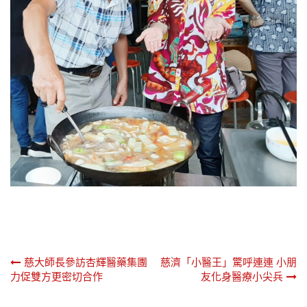
文
慈大師長參訪杏輝醫藥集團
慈濟「小醫王」驚呼連連 小朋
力促雙方更密切合作
友化身醫療小尖兵
章