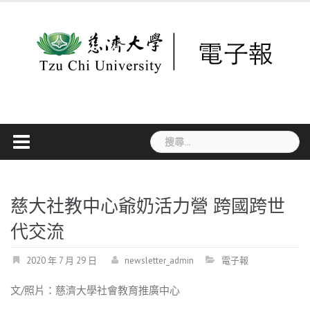
Skip
to
content
搜
尋
關
鍵
字:
慈大社教中心爺奶活力營 跨國跨世
代交流
2020 年 7 月 29 日
newsletter_admin
電子報
文/照片：慈濟大學社會教育推廣中心