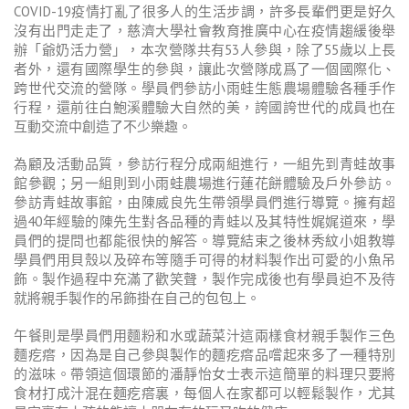
COVID-19疫情打亂了很多人的生活步調，許多長輩們更是好久
沒有出門走走了，慈濟大學社會教育推廣中心在疫情趨緩後舉
辦「爺奶活力營」，本次營隊共有53人參與，除了55歲以上長
者外，還有國際學生的參與，讓此次營隊成爲了一個國際化、
跨世代交流的營隊。學員們參訪小雨蛙生態農場體驗各種手作
行程，還前往白鮑溪體驗大自然的美，誇國誇世代的成員也在
互動交流中創造了不少樂趣。
為顧及活動品質，參訪行程分成兩組進行，一組先到青蛙故事
館參觀；另一組則到小雨蛙農場進行蓮花餅體驗及戶外參訪。
參訪青蛙故事館，由陳威良先生帶領學員們進行導覽。擁有超
過40年經驗的陳先生對各品種的青蛙以及其特性娓娓道來，學
員們的提問也都能很快的解答。導覽結束之後林秀紋小姐教導
學員們用貝殼以及碎布等隨手可得的材料製作出可愛的小魚吊
飾。製作過程中充滿了歡笑聲，製作完成後也有學員迫不及待
就將親手製作的吊飾掛在自己的包包上。
午餐則是學員們用麵粉和水或蔬菜汁這兩樣食材親手製作三色
麵疙瘩，因為是自己參與製作的麵疙瘩品嚐起來多了一種特別
的滋味。帶領這個環節的潘靜怡女士表示這簡單的料理只要將
食材打成汁混在麵疙瘩裏，每個人在家都可以輕鬆製作，尤其