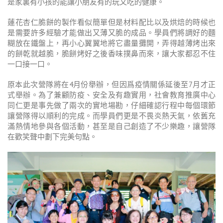
是家裏有小孩的能讓小朋友有的玩又吃的健康。
蓮花杏仁脆餅的製作看似簡單但是材料配比以及烘焙的時候也
是需要許多經驗才能做出又薄又脆的成品。學員們將調好的麵
糊放在鐵盤上，再小心翼翼地將它盡量攤開，弄得越薄烤出來
的餅乾就越脆，脆餅烤好之後香味撲鼻而來，讓大家都忍不住
一口接一口。
原本此次營隊將在4月份舉辦，但因爲疫情關係延後至7月才正
式舉辦。為了兼顧防疫、安全及有趣實用，社會教育推廣中心
同仁更是事先做了兩次的實地場勘，仔細確認行程中每個環節
讓營隊得以順利的完成。而學員們更是不畏炎熱天氣，依舊充
滿熱情地參與各個活動，甚至是自己創造了不少樂趣，讓營隊
在歡笑聲中劃下完美句點。