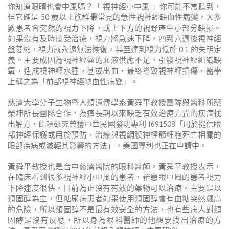
你知道眼睛也會中風嗎？「 視神經小中風 」你可能不常聽到，
但它確是 50 歲以上族群最常見的急性視神經缺血性病變，大多
數患者會突然的視力下降，或上下方的視野產生小部分缺損。
如果沒有及時接受治療，視力將急速下降，四到六週後視神經
盤萎縮，視力就永遠無法恢復，甚至達到視力低於 0.1 的失明定
義。主要成因為視神經盤的血液供應不足，引發視神經組織缺
氧，造成視神經水腫，甚或出血，最終導致視神經損傷，醫學
上稱之為「前部視神經缺血性病變」。
慈濟大學分子生物暨人類遺傳學系黃舜平教授團隊與醫科所蔡
榮坤所長團隊合作，為這長期以來缺乏有效治療方式的疾病找
出解方，此項研究榮獲中華民國發明專利 I691508「用於提供眼
部神經保護或用於預防、治療與視網膜神經節細胞死亡相關的
眼部疾病或減輕其影響的方法」，美國專利也正在申請中。
黃舜平教授也是台中慈濟醫院的眼科醫師，黃舜平教授表示，
在臨床看到很多視神經小中風的患者，罹患眼中風的患者視力
下降速度很快，目前為止沒有有效的藥物可以治療，主要是以
類固醇為主，但糖尿病患者如果使用類固醇會有血糖突然飆高
的危險，所以類固醇不是最有效安全的方法，也有些病人對類
固醇是沒有反應，所以身為眼科醫師的他想要找出治療的方