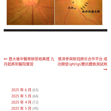
文
慈大後中醫舉辦受袍典禮 九
慈濟參與新冠肺炎合作平台 成
月起將到醫院實習
功開發IgM/IgG雙抗體檢測試劑
章
導
覽
2025 年 6 月
(63)
2025 年 5 月
(66)
2025 年 4 月
(72)
2025 年 3 月
(45)