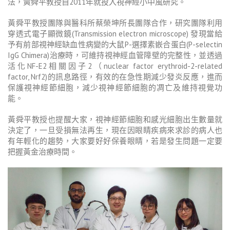
法，黃舜平教授自2011年就投入視神經小中風研究。
黃舜平教授團隊與醫科所蔡榮坤所長團隊合作，研究團隊利用
穿透式電子顯微鏡(Transmission electron microscope) 發現當給
予有前部視神經缺血性病變的大鼠P-選擇素嵌合蛋白(P-selectin
IgG Chimera)治療時，可維持視神經血管障壁的完整性，並透過
活化NF-E2相關因子2（nuclear factor erythroid-2-related
factor, Nrf2)的訊息路徑，有效的在急性期減少發炎反應，進而
保護視神經節細胞，減少視神經節細胞的凋亡及維持視覺功
能。
黃舜平教授也提醒大家，視神經節細胞和感光細胞出生數量就
決定了，一旦受損無法再生，現在因眼睛疾病來求診的病人也
有年輕化的趨勢，大家要好好保養眼睛，若是發生問題一定要
把握黃金治療時間。