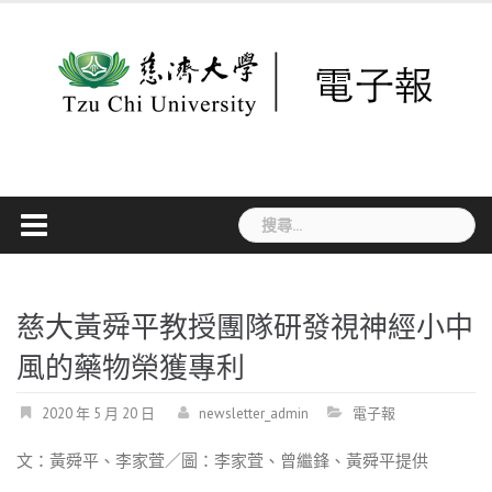
Skip
to
content
搜
尋
關
鍵
字:
慈大黃舜平教授團隊研發視神經小中
風的藥物榮獲專利
2020 年 5 月 20 日
newsletter_admin
電子報
文：黃舜平、李家萓／圖：李家萓、曾繼鋒、黃舜平提供