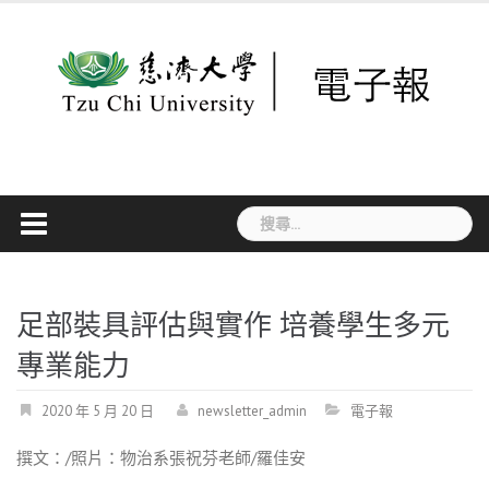
Skip
to
content
搜
尋
關
鍵
字:
足部裝具評估與實作 培養學生多元
專業能力
2020 年 5 月 20 日
newsletter_admin
電子報
撰文：/照片：物治系張祝芬老師/羅佳安