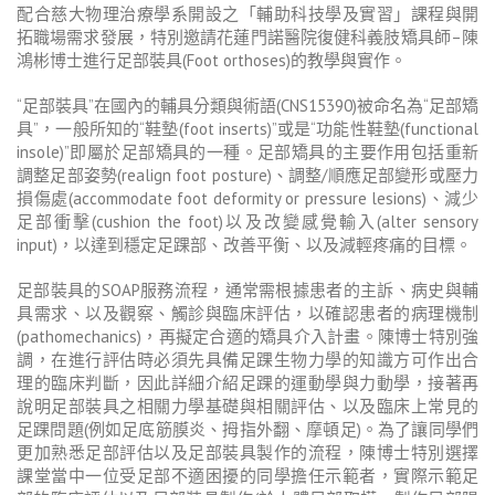
配合慈大物理治療學系開設之「輔助科技學及實習」課程與開
拓職場需求發展，特別邀請花蓮門諾醫院復健科義肢矯具師
–
陳
鴻彬博士進行足部裝具
(Foot orthoses)
的教學與實作。
“
足部裝具
”
在國內的輔具分類與術語
(CNS15390)
被命名為
“
足部矯
具
”
，一般所知的
“
鞋墊
(foot inserts)”
或是
“
功能性鞋墊
(functional
insole)”
即屬於足部矯具的一種。足部矯具的主要作用包括重新
調整足部姿勢
(realign foot posture)
、調整
/
順應足部變形或壓力
損傷處
(accommodate foot deformity or pressure lesions)
、減少
足部衝擊
(cushion the foot)
以及改變感覺輸入
(alter sensory
input)
，以達到穩定足踝部、改善平衡、以及減輕疼痛的目標。
足部裝具的
SOAP
服務流程，通常需根據患者的主訴、病史與輔
具需求、以及觀察、觸診與臨床評估，以確認患者的病理機制
(pathomechanics)
，再擬定合適的矯具介入計畫。陳博士特別強
調，在進行評估時必須先具備足踝生物力學的知識方可作出合
理的臨床判斷，因此詳細介紹足踝的運動學與力動學，接著再
說明足部裝具之相關力學基礎與相關評估、以及臨床上常見的
足踝問題
(
例如足底筋膜炎、拇指外翻、摩頓足
)
。為了讓同學們
更加熟悉足部評估以及足部裝具製作的流程，陳博士特別選擇
課堂當中一位受足部不適困擾的同學擔任示範者，實際示範足