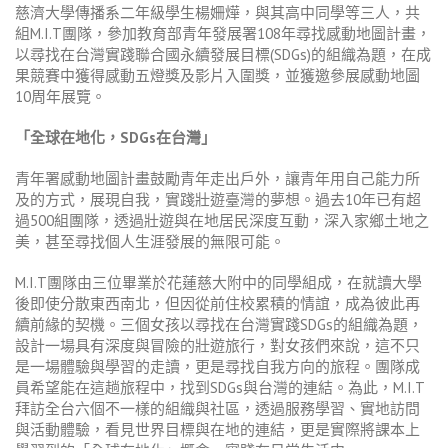
慈濟大學傳播系二年級學生楊姍燁，與其高中同學等三人，共
組M.I.T團隊，參加教育部青年發展署108年尋找感動地圖計畫，
以尋找在台灣實踐聯合國永續發展目標(SDGs)的組織為題，在成
果競賽中獲得感動五燈獎及影片入圍獎，並獲邀參展感動地圖
10周年展覽。
「全球在地化，SDGs在台灣」
青年署感動地圖計畫鼓勵青年走出戶外，讓青年用自己能力所
及的方式，展現自我，實踐壯遊臺灣的夢想。過去10年已有超
過500組團隊，透過壯遊與在地居民深度互動，深入家鄉土地之
美，甚至尋找個人生涯發展的無限可能。
M.I.T團隊由三位畢業於花蓮慈大附中的同學組成，在就讀大學
後即使分散東西南北，但因從前住校累積的情誼，成為彼此再
續前緣的契機。三個女孩以尋找在台灣實踐SDGs的組織為題，
設計一場具有深度與冒險的壯遊旅行，對女孩們來說，這不只
是一場體驗與學習的走讀，更是尋找自我方向的旅程。團隊成
員希望能在這趟旅程中，找到SDGs與台灣的連結。為此，M.I.T
拜訪全台六個不一樣的組織與社區，透過服務學習、實地訪問
與活動體驗，看見世界目標與在地的連結，更是實際將課本上