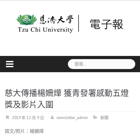
Skip
to
content
搜
尋
關
鍵
字:
慈大傳播楊姍燁 獲青發署感動五燈
獎及影片入圍
2019 年 12 月 9 日
newsletter_admin
新聞
撰文/照片：楊姍燁