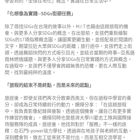
學習到的「全球在地化」概念，實踐在日常生活中。
「化想像為實踐─SDGs街頭任務」
除了尋找SDGs在台灣的故事以外，M.I.T也藉由這趟旅程的機
會，與更多人分享SDGs的概念，在出發前，女孩們重新繪製
SDGs的17項指標概念圖，讓圖案更顯生動，並搭配易於閱讀的
文字，期望拉近大眾與SDGs的距離；旅行途中，女孩們走上街
頭，透過舞蹈快閃的方式吸引目光，並結合當期的時事─亞馬遜
雨林燃燒議題，與更多人分享SDGs在日常實踐的方式與概念。
在過程中，女孩們不僅學會跨越無畏的恐懼，更在人際互動
間，找到最純粹的溫度。
「旅程的結束不是終點，而是未來的起點」
旅途後，即使女孩們再次分散東西南北，但在過程中學習的養
分，卻成為日常持續前行的動力，姍燁分享：「在這趟旅程
中，我負責影像紀錄與後製，透過這個機會，讓自己有更多實
作練習的機會」，姍燁同時也是慈濟大學川愛志工隊與國際接
待服務隊的成員，旅途後，他找到對於「服務」不一樣的詮
釋：在石門i-power培力學社，透過與在地孩子與老師的互動，
深刻體會到，做志工從來就不是付出，而是互相交流學習。