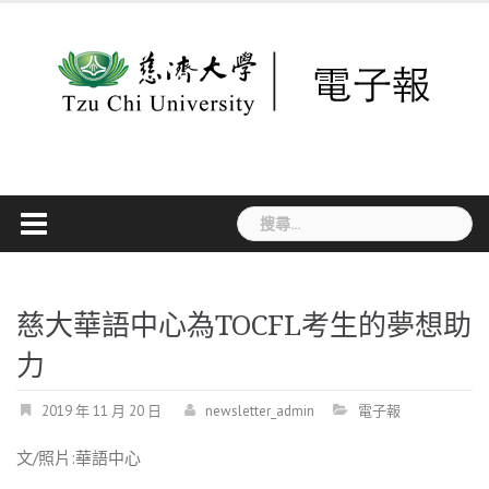
Skip
to
content
搜
尋
關
鍵
字:
慈大華語中心為TOCFL考生的夢想助
力
2019 年 11 月 20 日
newsletter_admin
電子報
文/照片:華語中心