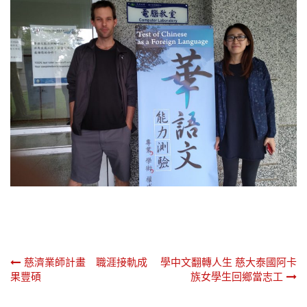
文
慈濟業師計畫 職涯接軌成
學中文翻轉人生 慈大泰國阿卡
果豐碩
族女學生回鄉當志工
章