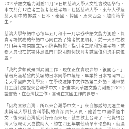
2019華語文能力測驗11月16日於慈濟大學人文社會校區舉行，
本次共有12位考生報考花蓮考場，包括慈濟大學、東華大學及
慈大附中的挪威、日本、泰國、韓國、馬來西亞、越南籍學
生。
慈濟大學華語中心每年五月和十一月承辦華語文能力測驗，負
責考場試務的華語中心同仁為了讓考試更順利，前一天即在校
門口與考場間設立指示牌與旗幟，指引考生順利抵達考場，試
務人員也在試場休息區門口說明如何找到考試座位和洗手間位
置。
「我的夢想就是到異國工作，現在正在實現夢想，很開心。」
帶著充滿希望的笑容的日本同學中垣綠，畢業於日本福岡市西
南大學國際文化學系，在學校選擇中文作為第二外語。她申請
打工度假簽證來台灣學中文，計畫拿到華語文能力測驗(TOCFL)
證書後，在台灣找工作，實現在異國工作的夢想。
「因為喜歡台灣，所以來台灣學中文。」來自挪威的馬迪生是
奧斯陸大學社會科學院的資深資訊人員，他曾在中國學過中
文，後來對台灣感到好奇而來玩，就喜歡上台灣了。他覺得台
灣人很親切又喜歡助人，約在四五年前他騎單車環島時，就遇