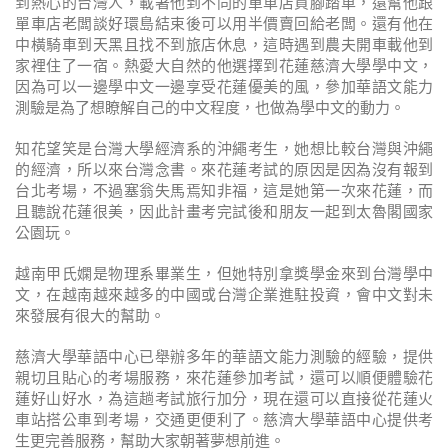
到熱心的台灣人，載著他到不同的單車店買腳踏車，還幫他跟
單車店老闆談好環島結束後可以用半價賣回給老闆。還有他在
中橫騎車到天黑且找不到旅店休息，這時遇到農夫開車載他到
家裡住了一宿。熱愛大自然的他選擇到花蓮慈濟大學學中文，
因為可以一邊學中文一邊享受花蓮優美的風，參加華語文能力
測驗是為了想瞭解自己的中文程度，也做為學中文的動力。
知花望笑是台灣大學經濟系的沖繩考生，她想比較台灣與沖繩
的經濟，所以來台灣念書。來花蓮考試的原因是因為沒有報到
台北考場，不過塞翁失馬焉知非福，這是她第一次來花蓮，而
且聽說花蓮很美，因此計畫考完試後和朋友一起到太魯閣國家
公園玩。
越南甲氏嫻是物理系畢業生，但她特別拿獎學金來到台灣學中
文，在越南越來越多的中國或台灣企業進駐投資，會中文對未
來發展有很大的幫助。
慈濟大學華語中心已舉辦多年的華語文能力測驗的經驗，提供
親切且貼心的考場服務，來花蓮參加考試，還可以順便體驗花
蓮好山好水，為這趟考試旅行加分，現在還可以直接從花蓮火
車站搭公車到考場，交通更便利了。慈濟大學華語中心提供考
生更完善服務，幫助大家朝著夢想前進。