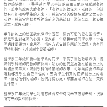
教師節快樂!」，醫學系同學以手語歌曲和吉他歌唱感謝老師
們，並奉茶感恩大體老師。「老師真的很偉大，老師的一句話
就有可能扭轉學生的未來。」慈懿會吳美姈媽媽感謝全世界的
老師，慈懿會也藉著教師節前夕的慈懿日，邀請全班一起發揮
創意，感恩老師。
手作餅乾上的繪圖貌似導師李雪菱，還有可愛的愛心圖樣等，
都是學生對老師的心意。兒家系一年級楊宥慈同學表示，李老
師講話很親切，會用不一樣的方式告訴你應該怎麼做。也有同
學特別製作卡片感謝李雪菱老師。
醫學系三年級和後中醫學系的同學，準備了吉他歌唱表演，祝
解剖學科老師們教師節快樂，貼心的他們還為躺在解剖台上的
無語良師奉茶。解剖學科何翰蓁老師表示，每年無語良師奉茶
活動都是學生自己準備的，因為學生們真的把解剖台上的老
師，當成他們的老師，他們打從心底，想要為老師在這一天做
些什麼。
醫學系四年級同學也利用慈懿會家聚時間奉茶感恩老師，祝福
所有老師教師節快樂。