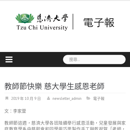
Skip
to
content
搜
尋
關
鍵
字:
教師節快樂 慈大學生感恩老師
2019 年 10 月 9 日
newsletter_admin
電子報
文：李家萓
教師節這週，慈濟大學各班陸續舉行感恩活動，兒童發展與家
庭教育學系由慈懿會和同學用巧思製作手工餅乾祝賀「老師，