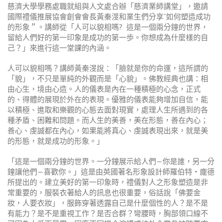
慈濟大學學務處職就組與人文處合辦「慈濟業師講堂」，邀請
國際禮儀推展協會創會會長黃秦渂和業生們分享“如何塑造成功
的形象＂。講師從「人可以貌相嗎? 這是一個兩分鐘的世界，
留給人們好的第一印象是成功的第一歩。你想成為什麼樣的自
己？」來進行這一堂課的內涵。
人可以貌相嗎？講師黃秦渂說：「臉就是你的命運，這所謂的
「貌」，不只是單純的外觀而是「心貌」。佛教經典也講：相
由心生，境由心造。人的儀表是內在一種積極的心念，正式
的、得體的展現於外在的表現。優雅的儀表能夠增加自信，能
以積極、進取和樂觀的心態去面對現實，處理人生所遇到的各
種矛盾、困難和問題。而人生的美善，美在形態，善在內心；
善心、虔誠都在內心，如果能將真心、虔誠表現出來，就是美
的形態，就是成功的形象。」
「這是一個兩分鐘的世界。一分鐘展示給人們—你是誰，另一分
鐘讓他們—喜歡你。」這是由英國著名形象設計師羅伯特‧龐德
所提出的。建立美好的第一印象時，禮儀對人之形象塑造是非
常重要的，服裝衣著給人的訊息也很重要，俗話說「佛要金
妝，人要衣妝」，服飾穿著透露自己是什麼個性的人？是不是
有能力？是不是重視工作？是否合群？彎腰時，胸部領口線不