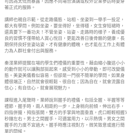
可因為太低而暴露，因應不同場合演講或校外企業參訪時要穿
著正式的服飾。
講師也親自示範，從走路儀態、站相、坐姿到一舉手一投足，
都大有學問。例如坐姿，要坐得好，坐得穩，女生穿短裙時，
還真要下一番功夫！不管坐姿、站姿、走路時的樣子，養成優
良的習慣不僅帶給人賞心悅目，更能改善日後骨骼的健康，長
期保持良好坐姿站姿，才有健康的體魄，也才能在工作上有體
力為人群社會付出與服務。
秦渂業師提醒在場的學生們禮儀的重要性，藉由縮小腹這小小
的動作就可以讓胸部挺起來，感受到小小的舉動，即可改變儀
態。美姿美儀看似容易，但卻是一門很不簡單的學問。如果身
體很端正，自然就會很輕鬆、很自在；因為自在，就會流露自
信心；有自信心，就會展現魅力。
課程進入尾聲時，業師說到握手的禮儀，包括全握、半握等等
禮節，握手時，兩人相距約一步，上身稍向前傾，伸出右手，
四指併攏，拇指張開，雙方的手掌與地面垂直，虎口輕輕相握3
秒鐘左右。男士之間握手，可適當用力，以示熱情。男女之間
握手的力度不宜過大。握手時應注視對方，微笑致意或進行簡
單的問候。