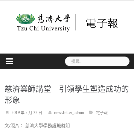
Skip
to
content
搜
尋
關
鍵
字:
慈濟業師講堂 引領學生塑造成功的
形象
2019 年 5 月 22 日
newsletter_admin
電子報
文/照片： 慈濟大學學務處職就組