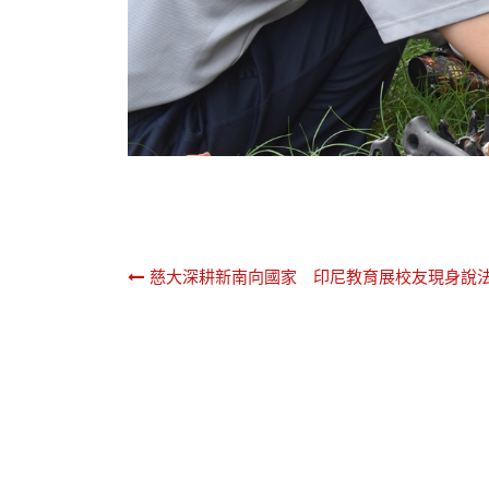
文
慈大深耕新南向國家 印尼教育展校友現身說
章
導
覽