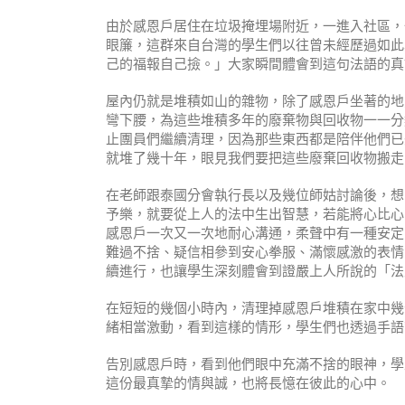
由於感恩戶居住在垃圾掩埋場附近，一進入社區，
眼簾，這群來自台灣的學生們以往曾未經歷過如此
己的福報自己撿。」大家瞬間體會到這句法語的真
屋內仍就是堆積如山的雜物，除了感恩戶坐著的地
彎下腰，為這些堆積多年的廢棄物與回收物一一分
止團員們繼續清理，因為那些東西都是陪伴他們已
就堆了幾十年，眼見我們要把這些廢棄回收物搬走
在老師跟泰國分會執行長以及幾位師姑討論後，想
予樂，就要從上人的法中生出智慧，若能將心比心
感恩戶一次又一次地耐心溝通，柔聲中有一種安定
難過不捨、疑信相參到安心拳服、滿懷感激的表情
續進行，也讓學生深刻體會到證嚴上人所說的「法
在短短的幾個小時內，清理掉感恩戶堆積在家中幾
緒相當激動，看到這樣的情形，學生們也透過手語
告別感恩戶時，看到他們眼中充滿不捨的眼神，學
這份最真摯的情與誠，也將長憶在彼此的心中。