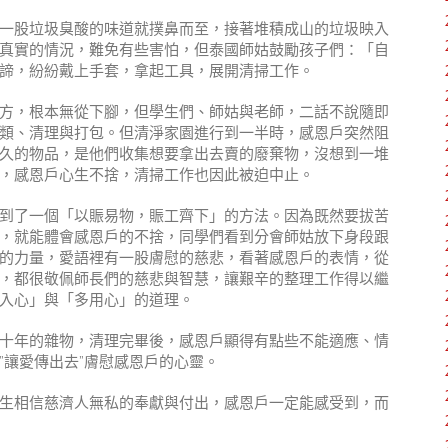
一股垃圾臭酸的味道就撲鼻而至，接著堆積成山的垃圾映入
真實的情況，難免有些害怕，但泰國師姑鼓勵孩子們：「自
諦，紛紛戴上手套，拿起工具，展開清掃工作。
方，根本無從下腳，但學生們、師姑與老師，二話不說隨即
類、清理與打包。但清淨家園進行到一半時，感恩戶突然阻
久的物品，是他們收集想要拿出去賣的廢棄物，沒想到一堆
，感恩戶心生不捨，清掃工作也因此被迫中止。
到了一個「以賑易物，賑工齊下」的方法。因為既然要拔苦
，就能體會感恩戶的不捨，同學們看到分會師姑放下身段跟
的力量，愛語裡有一股膚慰的慈悲，看著感恩戶的表情，從
，都很敬佩師長們的慈悲與智慧，讓艱辛的整理工作得以繼
入心」與「多用心」的道理。
十年的雜物，清理完畢後，感恩戶顯得有點些不能適應、情
”讓愛傳出去”膚慰感恩戶的心靈。
生相信慈濟人無私的奉獻與付出，感恩戶一定能感受到，而