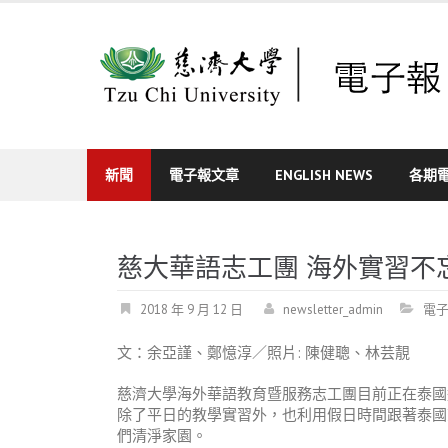
Skip
to
content
新聞
電子報文章
ENGLISH NEWS
各期
慈大華語志工團 海外實習不
2018 年 9 月 12 日
newsletter_admin
電
文：余亞謹、鄭憶淳／照片: 陳健聰、林芸靚
慈濟大學海外華語教育暨服務志工團目前正在泰國
除了平日的教學實習外，也利用假日時間跟著泰國慈
們清淨家園。