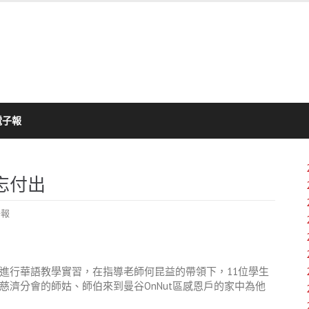
電子報
忘付出
子報
進行華語教學實習，在指導老師何昆益的帶領下，11位學生
濟分會的師姑、師伯來到曼谷OnNut區感恩戶的家中為他