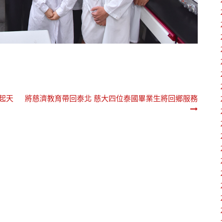
起天
將慈濟教育帶回泰北 慈大四位泰國畢業生將回鄉服務