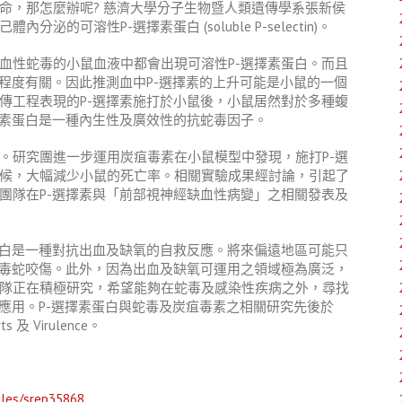
命，那怎麼辦呢? 慈濟大學分子生物暨人類遺傳學系張新侯
可溶性P-選擇素蛋白 (soluble P-selectin)。
血性蛇毒的小鼠血液中都會出現可溶性P-選擇素蛋白。而且
程度有關。因此推測血中P-選擇素的上升可能是小鼠的一個
傳工程表現的P-選擇素施打於小鼠後，小鼠居然對於多種蝮
擇素蛋白是一種內生性及廣效性的抗蛇毒因子。
。研究團進一步運用炭疽毒素在小鼠模型中發現，施打P-選
候，大幅減少小鼠的死亡率。相關實驗成果經討論，引起了
團隊在P-選擇素與「前部視神經缺血性病變」之相關發表及
蛋白是一種對抗出血及缺氧的自救反應。將來偏遠地區可能只
種毒蛇咬傷。此外，因為出血及缺氧可運用之領域極為廣泛，
隊正在積極研究，希望能夠在蛇毒及感染性疾病之外，尋找
應用。P-選擇素蛋白與蛇毒及炭疽毒素之相關研究先後於
 及 Virulence。
cles/srep35868