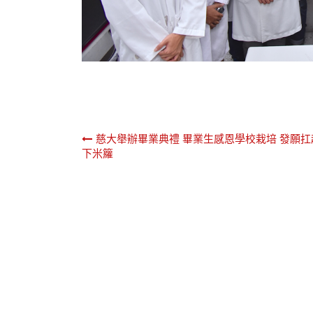
文
慈大舉辦畢業典禮 畢業生感恩學校栽培 發願扛
下米籮
章
導
覽