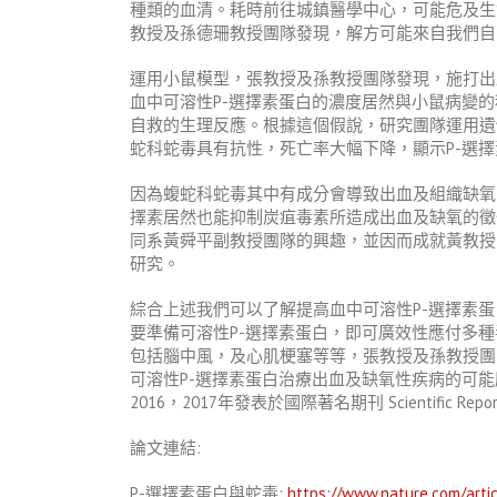
種類的血清。耗時前往城鎮醫學中心，可能危及生
教授及孫德珊教授團隊發現，解方可能來自我們自己體內分泌的
運用小鼠模型，張教授及孫教授團隊發現，施打出
血中可溶性P-選擇素蛋白的濃度居然與小鼠病變的
自救的生理反應。根據這個假說，研究團隊運用遺
蛇科蛇毒具有抗性，死亡率大幅下降，顯示P-選
因為蝮蛇科蛇毒其中有成分會導致出血及組織缺氧
擇素居然也能抑制炭疽毒素所造成出血及缺氧的徵
同系黃舜平副教授團隊的興趣，並因而成就黃教授
研究。
綜合上述我們可以了解提高血中可溶性P-選擇素
要準備可溶性P-選擇素蛋白，即可廣效性應付多
包括腦中風，及心肌梗塞等等，張教授及孫教授團
可溶性P-選擇素蛋白治療出血及缺氧性疾病的可能
2016，2017年發表於國際著名期刊 Scientific Reports
論文連結:
P-選擇素蛋白與蛇毒:
https://www.nature.com/arti