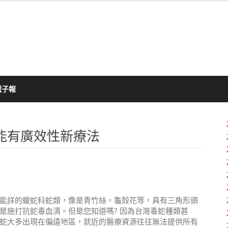
電子報
能有廣效性新療法
聞
能詳的蝮蛇科蛇類，像是青竹絲，龜殼花等，具有三角形頭
是施打抗蛇毒血清。但是您知道嗎? 因為台灣毒蛇種類甚
蛇大多出現在偏遠地區，就近的醫療資源往往無法提供所有