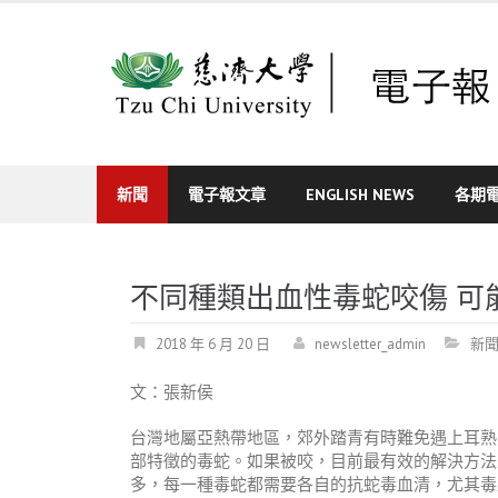
Skip
to
content
新聞
電子報文章
ENGLISH NEWS
各期
不同種類出血性毒蛇咬傷 可
2018 年 6 月 20 日
newsletter_admin
新
文：張新侯
台灣地屬亞熱帶地區，郊外踏青有時難免遇上耳熟
部特徵的毒蛇。如果被咬，目前最有效的解決方法
多，每一種毒蛇都需要各自的抗蛇毒血清，尤其毒