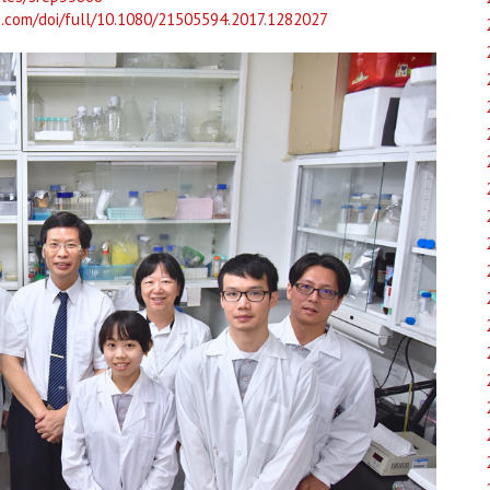
e.com/doi/full/10.1080/21505594.2017.1282027