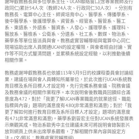
謝坤叡教務長與多位學系主任、
UCAN
聯絡窗口
(
含專業教師及行
政同仁
)
累計
54
人次（教師
24
人次、行政同仁
30
人次）。分別有
教務長、電算中心主任、師資培育中心、醫學系、傳播學系、
後中醫學系、後護理學系、資管系、經管系、醫管系、醫工
系、東語系、外語系、醫資系、人發心、護理學系、護理科、
醫放系、醫檢系、公衛系、分遺系、社工系、數媒、物治系、
藥學系等單位皆派員與會。教務處實習輔導組與電算中心同仁
現場協助出席人員開通
UCAN
的設定權限，與會者經由討論、實
作等不同方式釐清問題，並累積系統設定經驗，以利推動後續
相關作業。
教務處謝坤叡教務長也依據
113
年
5
月
9
日的校課程委員會討論結
果，建議在場與會人員轉知所屬單位，於此次進行
UCAN
系統教
育目標及系所目標人才設定時，先行完備系務會議、院務會議
及教務會議的相關作業程序。本次說明會後教職員回饋綜合滿
意度為
4.72
，對於「我更了解
UCAN
專業職能的就業途徑、職能
指標與內容」題項的滿意度有
4.80(
非常滿意和滿意
)
；對於「我
更了解如何進行教育目標及系所目標人才設定」題項的滿意度
有
4.71(
非常滿意和滿意
)
。藥學系劉晉宏主任對
UCAN
系統發展表
示樂觀其成。物治系歐秀中主任建議未來可將說明會錄製影片
放到網頁上供未出席學系觀看，了解相關作業內容與設定方
法。
(
文
/
照片：教務處實習輔導組)