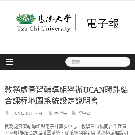
Skip
to
content
搜
尋
關
鍵
字:
教務處實習輔導組舉辦UCAN職能結
合課程地圖系統設定說明會
2025 年 6 月 27 日
林 哲先
電子報
教務處實習輔導組與電子計算機中心、教學單位協同合作建置
UCAN
職能結合課程地圖系統，從系統開發初期就積極辦理說明