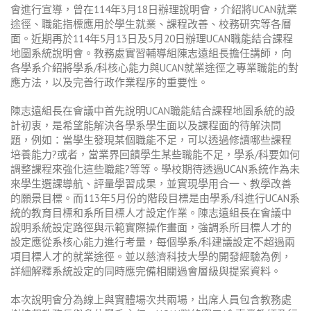
會進行宣導，曾在
114
年
3
月
18
日辦理說明會，介紹將
UCAN
就業
途徑、職能指標應用於學生就業、課程改善、校務研究等各層
面。近期再於
114
年
5
月
13
日及
5
月
20
日辦理
UCAN
職能結合課程
地圖系統說明會。教務處實習輔導組陳志遠組長擔任講師，向
各學系介紹將學系
/
科核心能力與
UCAN
就業途徑之專業職能的對
應方法，以及完善行政作業程序的重要性。
陳志遠組長在會議中首先說明
UCAN
職能結合課程地圖系統的設
計初衷，是希望能解決各學系學生面以及課程面的待解決問
題，例如：當學生發現某個職能不足，可以透過修讀哪些課程
培養能力
?
或者，當業界回饋學生某些職能不足，學系
/
科要如何
調整課程來強化這些職能
?
等等。學校期待透過
UCAN
系統作為未
來學生選課導航、評量學習成果，並實現學用合一、教學改善
的願景目標。而
113
年
5
月份的階段目標是由學系
/
科進行
UCAN
系
統的教育目標和系所目標人才設定作業。陳志遠組長在會議中
說明系統設定路徑與示範實際操作畫面，強調系所目標人才的
設定應從系核心能力進行考量，每個學系
/
科建議設定不超過兩
項目標人才的就業途徑。並以慈濟科技大學的開發經驗為例，
詳細解釋系統設定的同時應完備相關過會層級與提案資料。
本次說明會分為線上與實體場次共兩場，出席人員包含教務處