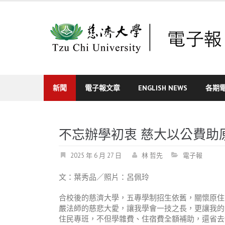
Skip
to
content
新聞
電子報文章
ENGLISH NEWS
各期
不忘辦學初衷 慈大以公費助
2025 年 6 月 27 日
林 哲先
電子報
文：葉秀品／照片：呂佩玲
合校後的慈濟大學，五專學制招生依舊，關懷原住
嚴法師的慈悲大愛，讓我學會一技之長，更讓我的
住民專班，不但學雜費、住宿費全額補助，還省去制