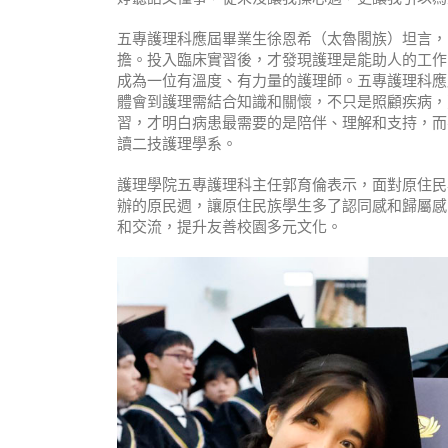
五專護理科應屆畢業生徐恩希（太魯閣族）坦言，
擔。投入臨床實習後，才發現護理是能助人的工作
成為一位有溫度、有力量的護理師。五專護理科應
體會到護理需結合知識和關懷，不只是照顧疾病，
習，才明白病患最需要的是陪伴、理解和支持，而
讀二技護理學系。
護理學院五專護理科主任郭育倫表示，面對原住民
辦的原民週，讓原住民族學生多了認同感和歸屬感
和交流，提升友善校園多元文化。