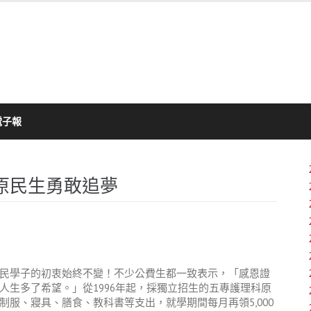
電子報
原民生勇敢追夢
民學子的初衷始終不變！不少公費生都一致表示，「感恩證
人生多了希望。」從1996年起，採獨立招生的五專護理科原
服、寢具、膳食、教科書等支出，就學期間每月再領5,000