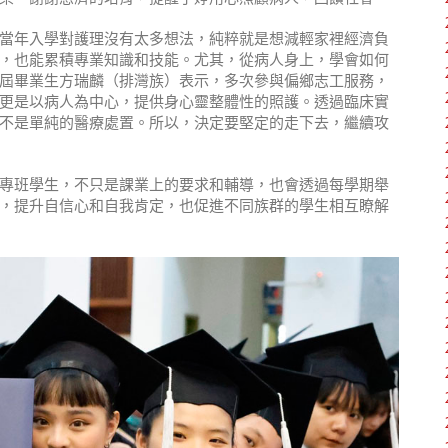
當年入學對護理沒有太多想法，純粹就是想減輕家裡經濟負
，也能累積專業知識和技能。尤其，從病人身上，學會如何
屆畢業生方瑞麟（排灣族）表示，多次參與偏鄉志工服務，
更是以病人為中心，提供身心靈整體性的照護。透過臨床實
不是單純的醫療處置。所以，決定要堅定的走下去，繼續攻
專班學生，不只是課業上的要求和輔導，也會透過每學期舉
，提升自信心和自我肯定，也促進不同族群的學生相互瞭解