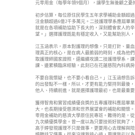
元零用金（每學年領9個月），讓學生無後顧之憂
初步估算，每位原住民學生五年求學補助金額超過4
注金額超過6億2千多萬元。二技護理學系應屆畢
就是在各項補助協助下長大的，深刻體會家人的辛
望。」選擇護理既能有穩定收入，又能幫助別人，
江玉涵表示，原本對護理的想像，只是打針、量血
理真正的核心，是在病人最脆弱的時刻，成為他們
取護理師國家證照，還繼續攻讀二技護理學系，課
課、邊累積臨床經驗，此刻已在花蓮慈院內科病房
不要自我懷疑，也不要小看自己。」江玉涵想告訴
的出發點不一樣，所以，才更有能力堅持到最後，
他人、持續前進，就是選擇護理最初，也是最重要
獲得智育和實習成績優良獎的五專護理科應屆畢業
大，也長期接受慈濟和世界展望會的補助和關懷。
零用金補助的慈濟大學原住民專班。難得的是，從
九次績優獎學金。曾一度以為只要技術好就夠了，
高于婷發現護理不只是做事，更要用心去理解與陪
婷聽話又懂事，從來沒讓我操心過，更讓我引以為