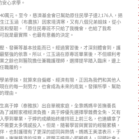
的安心求學。
0萬元。至今，慈濟基金會已幫助原住民學子達2,176人，挹
業生江玉涵（布農族）因家境清寒，又有八個兄弟姐妹，從小
苦和堅韌。「原住民專班不只給了我機會，也給了我希
可說是最實際、也最有意義的決定。
壓、發藥等基本技能而已。經過實習後，才深刻體會到，護
最堅強的依靠。所以，江玉涵在原專班畢業後，不但順利考
業之餘也到醫院擔任兼職護理師，選擇提早踏入臨床，邊上
任職履約。
學弟學妹，就算來自偏鄉、經濟有限，正因為我們和其他人
現在的每一刻努力，也會成為未來的底氣。發揮所學、幫助
的理由。
生高于婷（泰雅族）出自單親家庭，全靠媽媽辛苦撫養長
為了減輕家裡經濟負擔，高于婷優先選擇學雜費全免、又有
入學到畢業，于婷的成績始終維持班上前三名，也連續拿了
不需要太多情感投入。但是，隨著學習與實習的經驗累積，
伴，也對護理有了更深的認同與熱情。媽媽王美澐表示，于
榮。謝謝慈濟的培育，提醒于婷用心照顧病人，回饋社會。