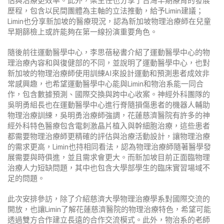
估與治療更效率。此外，梁主任也分享了台灣早期療育的發展
歷程，包含以民間團體為主軸的立法推動，給予Limin建議；
Limin也分享新加坡的醫療現況，認為新加坡物理治療師在兒童
早期篩檢上或許能夠在第一線扮演重要角色。
隨後前往運動醫學中心，李思蓓秘書介紹了運動醫學中心的物
理治療內容和與復健部的不同，並說明了運動醫學中心，也對
新加坡的物理治療師使用訓練AI來設計運動和預測患者成效非
常感興趣，也希望運動醫學中心能與Limin和物治系能一同合
作，包含數據預測、國際交換與跨中心收案。神經外科團隊的
吳明勇組長也在運動醫學中心進行脊隨損傷患者的機器人輔助
物理治療訓練，吳明勇治療師強調，花蓮慈濟醫院有許多的神
經外科特色醫療包含電刺激晶片植入與幹細胞治療，這些患者
都需要物理治療師更精確的評估與治療活動設計，讓物理治療
的需求更高，Limin也持相同看法，認為物理治療師隨著醫學發
展需要與時俱進，並且需求會更大。而新加坡目前正面臨物理
治療人力短缺問題，其中也包含大學部學生的臨床實習場域不
足的問題。
此次安排參訪，除了介紹慈濟大學物理治療學系對國際交流的
開放，也讓
Limin
了解花蓮慈濟醫院的物理治療特色，希望可能
透過雙方合作建立長遠的合作交流模式。此外，物治系的老師