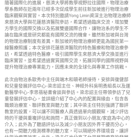
隨著國際化的進展，慈濟大學將教學視野拉往國際，物理治療
學系教師在近兩年已經多次促成學生前往新加坡進行物理治療
臨床觀察與實習。本次特別邀請Yong Limin資深主治物理治療師
來慈濟大學與花蓮慈濟醫院參訪，希望透過臨床交流，增加雙
方學生的國際交換以及拓展雙邊國際合作，讓物治系的學生不
論在臨床或是研究都能有國際交流的機會。雖然新加坡與台灣
的物理治療制度有差異，新加坡的物理治療師更能為國民第一
線醫療照護；本次安排花蓮慈濟醫院的特色醫療和物理治療參
訪，希望透過特色醫療，吸引國際學生來慈濟大學交換並進行
臨床實習。並希望透過實質國際交流，拓展同學的國際視野與
提升物理治療專業能力，因應未來的全球化與專業工作挑戰。
此次由物治系歐秀中主任與端木和頤老師接待，安排與復健部
和兒童發展評估中心-梁忠詔主任、神經外科吳明勇組長以及運
動醫學中心-李思蓓秘書會談與參訪。梁忠詔主任帶領參訪了兒
童發展評估中心，並詳細介紹了中心內的配置與緣由，包含各
職類治療室、聯評教室與聽力室；其中梁主任特別強調了聯評
教室的設置，可以讓不同醫療人員透過單向鏡觀察，減少評估
時的干擾與重複評估和詢問，真正做到以小朋友/家庭為中心的
介入；此外為了聽語評估以及減少小朋友因外界干擾而分心，
也有一間聽力檢測標準的聽力室，可以隔絕外界環境音，讓評