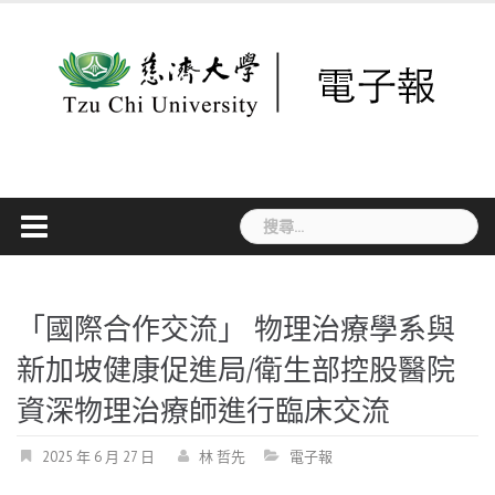
Skip
to
content
搜
尋
關
鍵
字:
「國際合作交流」 物理治療學系與
新加坡健康促進局/衛生部控股醫院
資深物理治療師進行臨床交流
2025 年 6 月 27 日
林 哲先
電子報