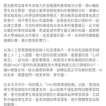
慧治教育協會多年來致力於發展適性教育解決方案，用AI輔助
學生自主學習，透過大量學習歷程資料的累積與分析，建構以
學習者為核心的學習歷程教學模式。慧治教育協會理事長黃文
欽表示，現今學生對AI充滿興趣，卻易迷失於虛幻資料中，因
此建立真實、可信的資料庫成為台灣未來的重要基石。此次結
合最好的學校與設備，希望能提供學生最正確的知識，感謝慈
濟大學接納此合作模式，這是重要的第一步，未來將持續推動
後續計畫，擴大教育影響力。
台灣人工智慧實驗室創辦人杜奕瑾表示，多年前有因緣見到證
嚴上人，上人提醒，做什麼科技都沒關係，最重要的是「心存
善念」，這句話一直影響著我，與慈濟大學有著相同的理念。
透過FedGPT提供的資源讓慈濟大學能夠建立自己領域的GPT，
讓AI根植在地，結合倫理與專業，訓練出真正可信賴的智慧。AI
的未來，需要我們一起來參與、來守護。
在本次合作中，特別導入「24小時萬事通助教」功能，將成為
學生學習歷程中的重要支持。此AI助教不僅能即時回應學習問
題，更可依據學生程度提供個別化建議與延伸學習資源，尤其
對中後段學生而言，能有效縮短學習落差，提升整體學習品質
與動機。