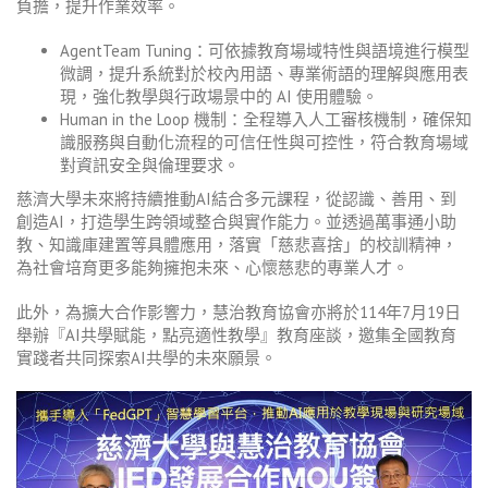
負擔，提升作業效率。
AgentTeam Tuning：可依據教育場域特性與語境進行模型
微調，提升系統對於校內用語、專業術語的理解與應用表
現，強化教學與行政場景中的 AI 使用體驗。
Human in the Loop 機制：全程導入人工審核機制，確保知
識服務與自動化流程的可信任性與可控性，符合教育場域
對資訊安全與倫理要求。
慈濟大學未來將持續推動AI結合多元課程，從認識、善用、到
創造AI，打造學生跨領域整合與實作能力。並透過萬事通小助
教、知識庫建置等具體應用，落實「慈悲喜捨」的校訓精神，
為社會培育更多能夠擁抱未來、心懷慈悲的專業人才。
此外，為擴大合作影響力，慧治教育協會亦將於114年7月19日
舉辦『AI共學賦能，點亮適性教學』教育座談，邀集全國教育
實踐者共同探索AI共學的未來願景。