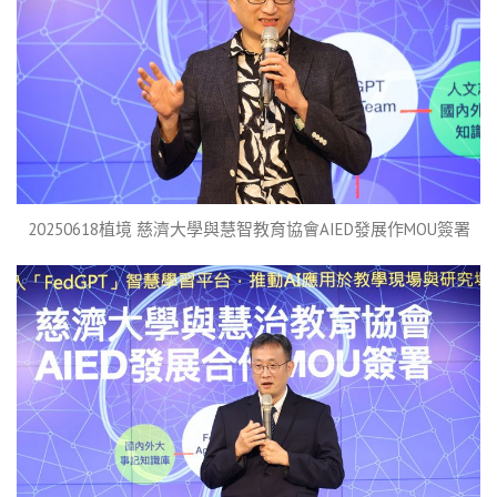
20250618植境 慈濟大學與慧智教育協會AIED發展作MOU簽署