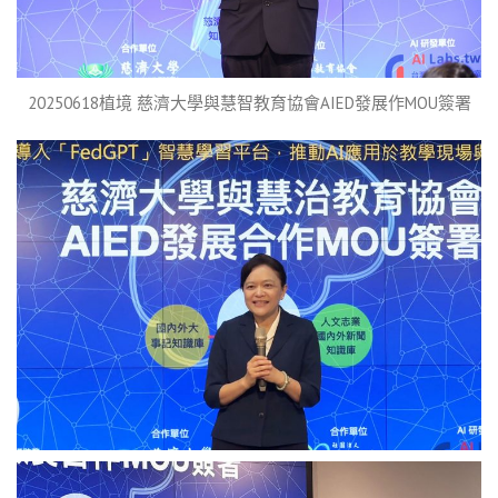
20250618植境 慈濟大學與慧智教育協會AIED發展作MOU簽署