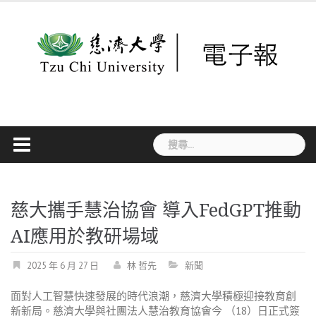
Skip
to
content
搜
尋
關
鍵
字:
慈大攜手慧治協會 導入FedGPT推動
AI應用於教研場域
2025 年 6 月 27 日
林 哲先
新聞
面對人工智慧快速發展的時代浪潮，慈濟大學積極迎接教育創
新新局。慈濟大學與社團法人慧治教育協會今 （18）日正式簽