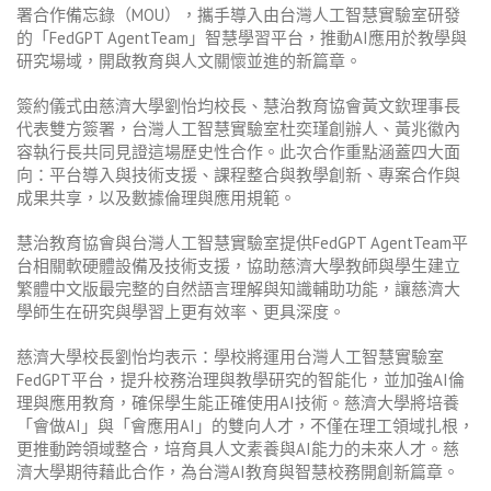
署合作備忘錄（MOU），攜手導入由台灣人工智慧實驗室研發
的「FedGPT AgentTeam」智慧學習平台，推動AI應用於教學與
研究場域，開啟教育與人文關懷並進的新篇章。
簽約儀式由慈濟大學劉怡均校長、慧治教育協會黃文欽理事長
代表雙方簽署，台灣人工智慧實驗室杜奕瑾創辦人、黃兆徽內
容執行長共同見證這場歷史性合作。此次合作重點涵蓋四大面
向：平台導入與技術支援、課程整合與教學創新、專案合作與
成果共享，以及數據倫理與應用規範。
慧治教育協會與台灣人工智慧實驗室提供FedGPT AgentTeam平
台相關軟硬體設備及技術支援，協助慈濟大學教師與學生建立
繁體中文版最完整的自然語言理解與知識輔助功能，讓慈濟大
學師生在研究與學習上更有效率、更具深度。
慈濟大學校長劉怡均表示：學校將運用台灣人工智慧實驗室
FedGPT平台，提升校務治理與教學研究的智能化，並加強AI倫
理與應用教育，確保學生能正確使用AI技術。慈濟大學將培養
「會做AI」與「會應用AI」的雙向人才，不僅在理工領域扎根，
更推動跨領域整合，培育具人文素養與AI能力的未來人才。慈
濟大學期待藉此合作，為台灣AI教育與智慧校務開創新篇章。