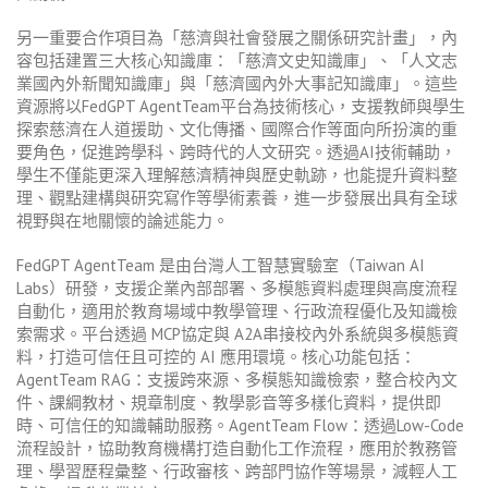
另一重要合作項目為「慈濟與社會發展之關係研究計畫」，內
容包括建置三大核心知識庫：「慈濟文史知識庫」、「人文志
業國內外新聞知識庫」與「慈濟國內外大事記知識庫」。這些
資源將以FedGPT AgentTeam平台為技術核心，支援教師與學生
探索慈濟在人道援助、文化傳播、國際合作等面向所扮演的重
要角色，促進跨學科、跨時代的人文研究。
透過AI技術輔助，
學生不僅能更深入理解慈濟精神與歷史軌跡，也能提升資料整
理、觀點建構與研究寫作等學術素養，進一步發展出具有全球
視野與在地關懷的論述能力。
FedGPT AgentTeam 是由台灣人工智慧實驗室（Taiwan AI
Labs）研發，支援企業內部部署、多模態資料處理與高度流程
自動化，適用於教育場域中教學管理、行政流程優化及知識檢
索需求。
平台透過 MCP協定與 A2A串接校內外系統與多模態資
料，打造可信任且可控的 AI 應用環境。核心功能包括：
AgentTeam RAG：支援跨來源、多模態知識檢索，整合校內文
件、課綱教材、規章制度、教學影音等多樣化資料，提供即
時、可信任的知識輔助服務。AgentTeam Flow：透過Low-Code
流程設計，協助教育機構打造自動化工作流程，應用於教務管
理、學習歷程彙整、行政審核、跨部門協作等場景，減輕人工