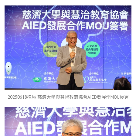
20250618植境 慈濟大學與慧智教育協會AIED發展作MOU簽署