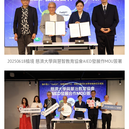
20250618植境 慈濟大學與慧智教育協會AIED發展作MOU簽署