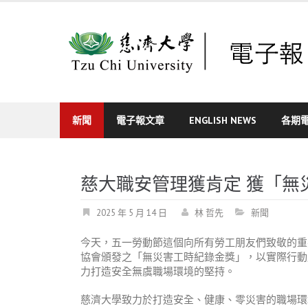
Skip
to
content
新聞
電子報文章
ENGLISH NEWS
各期
慈大職安管理獲肯定 獲「無
2025 年 5 月 14 日
林 哲先
新聞
今天，五一勞動節這個向所有勞工朋友們致敬的重
協會頒發之「無災害工時紀錄金獎」，以實際行動
力打造安全無虞職場環境的堅持。
慈濟大學致力於打造安全、健康、零災害的職場環