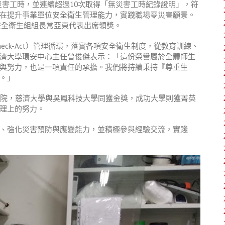
災害工時，並連續超過
10
次取得「無災害工時紀錄證明」，符
在提升事業單位安全衛生管理能力，實踐職場零災害願景。
安全衛生組組長常亞東代表出席領獎。
heck-Act
）管理循環，落實各項安全衛生制度，從教育訓練、
濟大學環安中心主任曾俊傑表示：「這份榮譽屬於全體師生
與努力，也是一項責任的承擔。我們將持續秉持『尊重生
。」
院，慈濟大學與吳鳳科技大學同獲金獎，成功大學則獲菁英
理上的努力。
、強化災害預防與應變能力，並積極參與經驗交流，實踐