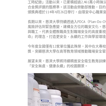
工時紀錄」活動以來，已累積超過
2,461
萬小時無
合金獎評選的甄標準。該活動由勞動部推動，目的
頒獎典禮於
114
年
4
月
26
日舉行，由環安中心職業
長期以來，慈濟大學持續透過入
PDCA
（
Plan-Do-C
風險評估到緊急應變，建構全方位的職安文化。慈
與職工，代表全體教職員生對職場安全的高度重視
命』的理念，打造更安全、永續的工作與學習環境
今年度全國僅有
12
家單位獲此殊榮，其中在大專校
獎，突顯慈濟大學在高等教育領域推動職場安全管
展望未來，慈濟大學將持續精進安全衛生教育訓練
「安全無虞、健康永續」的校園願景。