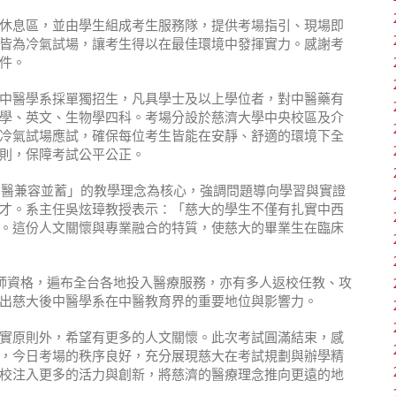
休息區，並由學生組成考生服務隊，提供考場指引、現場即
皆為冷氣試場，讓考生得以在最佳環境中發揮實力。感謝考
件。
中醫學系採單獨招生，凡具學士及以上學位者，對中醫藥有
學、英文、生物學四科。考場分設於慈濟大學中央校區及介
冷氣試場應試，確保每位考生皆能在安靜、舒適的環境下全
則，保障考試公平公正。
西醫兼容並蓄」的教學理念為核心，強調問題導向學習與實證
才。系主任吳炫璋教授表示：「慈大的學生不僅有扎實中西
。這份人文關懷與專業融合的特質，使慈大的畢業生在臨床
師資格，遍布全台各地投入醫療服務，亦有多人返校任教、攻
出慈大後中醫學系在中醫教育界的重要地位與影響力。
實原則外，希望有更多的人文關懷。此次考試圓滿結束，感
，今日考場的秩序良好，充分展現慈大在考試規劃與辦學精
校注入更多的活力與創新，將慈濟的醫療理念推向更遠的地