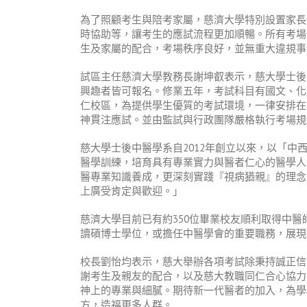
為了照顧考生與陪考家屬，慈濟大學特別設置家長
時協助等，讓考生的應試流程更加順暢。所有考場
生及家屬的配合，考場秩序良好，並無重大違規事
試區主任慈濟大學教務長謝坤叡表示，慈大學士後
興趣者皆可報名。修業五年，考試科目有國文、化
仁校區，為提供學生優質的考試環境，一律安排在
神貫注應試。並由監試與行政團隊嚴格執行考場規
慈大學士後中醫學系自
2012
年創立以來，以「中
醫學訓練，培育具有專業實力與醫者仁心的醫學人
醫專業知識養成，更深刻實踐『視病猶親』的理念
上廣受肯定與歡迎。」
慈濟大學目前已有約
350
位畢業校友順利取得中醫
讀碩博士學位，或擔任中醫學會的重要職務，展現
校長劉怡均表示，慈大舉辦各項考試除秉持誠正信
謝考生及親友的配合，以及慈大教職同仁合心協力
神上的專業與細膩。期待新一代醫者的加入，為學
方，造福更多人群。