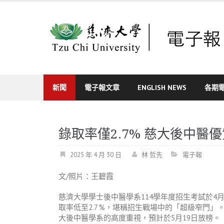
Skip
to
content
新聞
電子報文章
ENGLISH NEWS
各期
錄取率僅2.7% 慈大後中醫
2025 年 4 月 30 日
林 哲先
電子報
文
/
照片：王碧霞
慈濟大學學士後中醫學系
114
學年度招生考試於
4
取率低至
2.7 %
，堪稱招生戰場中的「超級窄門」
大後中醫學系的高度重視，預計於
5
月
19
日放榜。