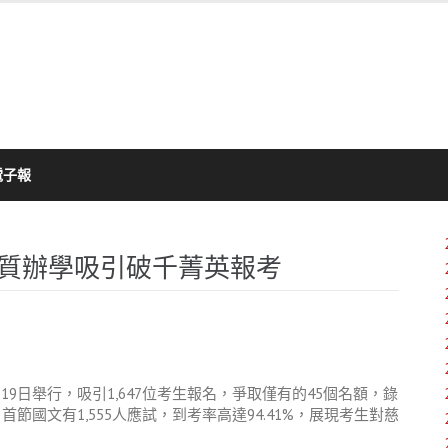
電子報
優質辦學吸引破千菁英報考
月
19
日舉行，吸引
1,647
位考生報名，爭取僅有的
45
個名額，錄
。首節國文有
1,555
人應試，到考率高達
94.41%
，展現考生對慈