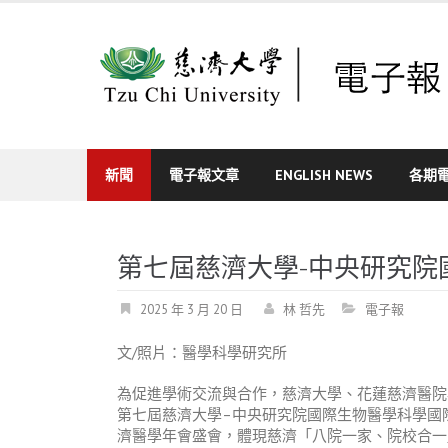
Skip
to
content
新聞
電子報文章
ENGLISH NEWS
各期
第七屆慈濟大學-中央研究院
2025 年 3 月 20 日
林 哲先
電子報
文
/
照片：醫學科學研究所
為促進學術交流與合作，慈濟大學、花蓮慈濟醫院
第七屆慈濟大學
–
中央研究院國際生物醫學科學國
濟醫學年會盛會，體現慈濟「八院一家、院校合一