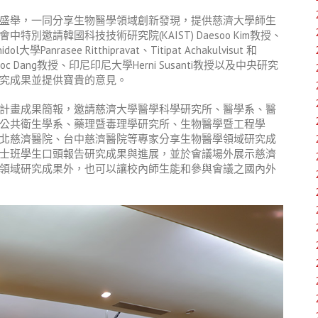
盛舉，一同分享生物醫學領域創新發現，提供慈濟大學師生
會中特別邀請韓國科技技術研究院
(KAIST) Daesoo Kim
教授、
idol
大學
Panrasee Ritthipravat
、
Titipat Achakulvisut
和
goc Dang
教授、印尼印尼大學
Herni Susanti
教授以及中央研究
究成果並提供寶貴的意見。
計畫成果簡報，邀請慈濟大學醫學科學研究所、醫學系、醫
公共衛生學系、藥理暨毒理學研究所、生物醫學暨工程學
北慈濟醫院、台中慈濟醫院等專家分享生物醫學領域研究成
士班學生口頭報告研究成果與進展，並於會議場外展示慈濟
領域研究成果外，也可以讓校內師生能和參與會議之國內外