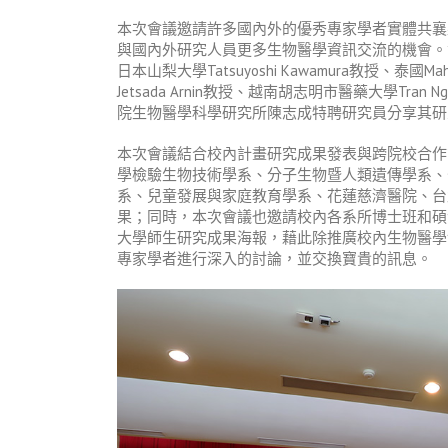
本次會議邀請許多國內外的優秀專家學者實體共襄
與國內外研究人員更多生物醫學資訊交流的機會。
日本山梨大學
Tatsuyoshi Kawamura
教授、泰國
Mah
Jetsada Arnin
教授、越南胡志明市醫藥大學
Tran N
院生物醫學科學研究所陳志成特聘研究員分享其研
本次會議結合校內計畫研究成果發表與跨院校合作
學檢驗生物技術學系、分子生物暨人類遺傳學系、
系、兒童發展與家庭教育學系、花蓮慈濟醫院、台
果；同時，本次會議也邀請校內各系所博士班和碩
大學師生研究成果海報，藉此除推廣校內生物醫學
專家學者進行深入的討論，並交換寶貴的訊息。