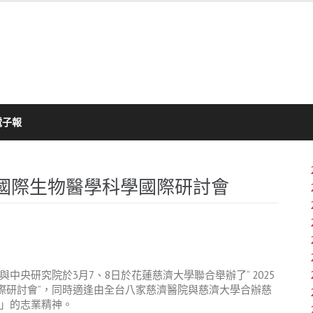
電子報
國際生物醫學科學國際研討會
與中央研究院於
3
月
7
、
8
日於花蓮慈濟大學聯合舉辦了
“ 2025
際研討會
”
，同時適逢由全台八家慈濟醫院與慈濟大學合辦慈
」的志業精神。