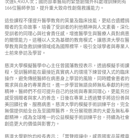
次達
6,430
人次；國防部軍醫局的緊急創傷外科處理訓練則有
166
位醫師參加，提升重大致命性創傷救護能力。
這些課程不僅提升醫學教育的質量及臨床技能，更結合遺體捐
贈者的生命故事，培養了受訓者的利他精神與人文素養，深化
受訓者的同理心與社會責任感，增進醫學生與醫療人員對病患
的關懷能力。這種以人文為基礎的教育模式，讓慈濟大學在醫
學教育與急救訓練領域成為國際標竿，吸引全球學者與專業人
士前來參訪及學習。
慈濟大學模擬醫學中心主任曾國藩教授表示，透過模擬手術課
程，受訓醫師能在最接近真實病人的環境下練習侵入式的臨床
操作，避免傳統醫師在病患身上學習的風險，同時體會患者的
需求與自身的專業責任，進一步學習無語良師無私奉獻的利他
精神。醫師們不但可提升自己的技術與專業同理心，更能充份
感受捐贈者與家人的善念，日後在專業上透過雙手將這份善與
美回饋社會、服務病患。慈濟大學的模擬手術訓練平台，完全
無償提供給全台及至國際醫界，充分展現慈濟的大愛及無私奉
獻精神，成為全球唯一的公益模擬手術訓練平台，持續為社會
創造更大的價值與影響力。
慈濟大學劉怡均校長表示：「眾聲喧譁中，感恩國家品質標章