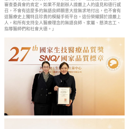
審查委員會的肯定。如果不是創辦人證嚴上人的遠見和德行感
召，不會有這麼多的無語良師願意大捨無求地付出，也不會有
這醫療史上獨特且珍貴的模擬手術平台。這份榮耀歸於證嚴上
人，和所有支持全人醫療理念的無語良師、家屬、慈濟志工、
指導醫師們和社會大德。」