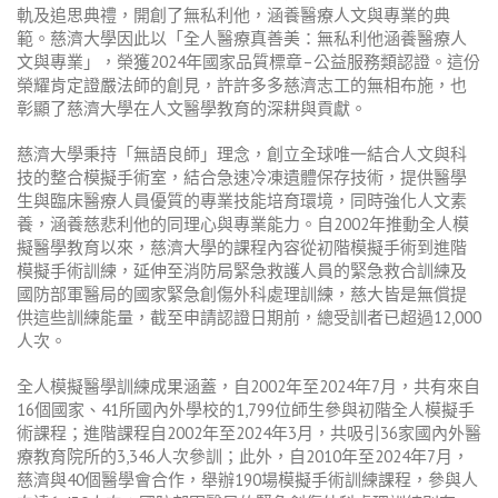
軌及追思典禮，開創了無私利他，涵養醫療人文與專業的典
範。慈濟大學因此以「全人醫療真善美：無私利他涵養醫療人
文與專業」，榮獲
2024
年國家品質標章
–
公益服務類認證。這份
榮耀肯定證嚴法師的創見，許許多多慈濟志工的無相布施，也
彰顯了慈濟大學在人文醫學教育的深耕與貢獻。
慈濟大學秉持「無語良師」理念，創立全球唯一結合人文與科
技的整合模擬手術室，結合急速冷凍遺體保存技術，提供醫學
生與臨床醫療人員優質的專業技能培育環境，同時強化人文素
養，涵養慈悲利他的同理心與專業能力。自
2002
年推動全人模
擬醫學教育以來，慈濟大學的課程內容從初階模擬手術到進階
模擬手術訓練，延伸至消防局緊急救護人員的緊急救合訓練及
國防部軍醫局的國家緊急創傷外科處理訓練，慈大皆是無償提
供這些訓練能量，
截至申請認證日期前，總受訓者
已超過
12,000
人次。
全人模擬醫學訓練成果涵蓋，自
2002
年至
2024
年
7
月，共有來自
16
個國家、
41
所國內外學校的
1,799
位師生參與初階全人模擬手
術課程；進階課程自
2002
年至
2024
年
3
月，共吸引
36
家國內外醫
療教育院所的
3,346
人次參訓；此外，自
2010
年至
2024
年
7
月，
慈濟與
40
個醫學會合作，舉辦
190
場模擬手術訓練課程，參與人