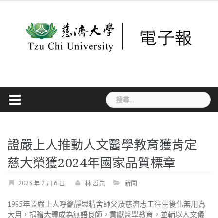
Skip
to
content
搜
尋
關
鍵
字:
證嚴上人推動人文醫學教育獲肯定
慈大榮獲2024年國家品質標章
2025 年 2 月 6 日
林 哲先
新聞
1995
年證嚴上人呼籲靜思精舍師父及慈濟志工往生後化無用為
大用，捐贈大體成為無語良師，貢獻醫學教育，並輔以人文儀