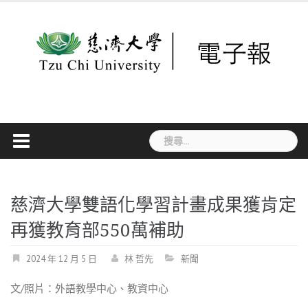
Skip
to
content
搜
尋
關
鍵
字:
慈濟大學雙語化學習計畫成果獲肯定
再獲教育部550萬補助
2024 年 12 月 5 日
林 哲先
新聞
文/照片：外語教學中心、教資中心