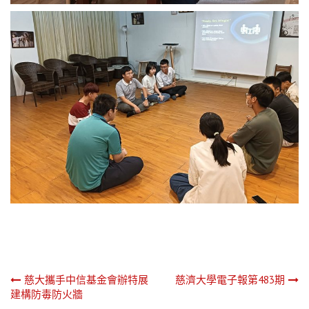
文
慈大攜手中信基金會辦特展
慈濟大學電子報第483期
建構防毒防火牆