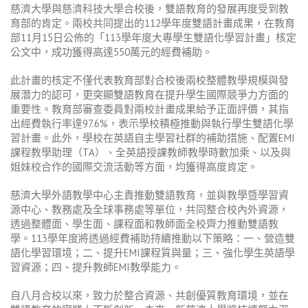
慈濟大學與慈濟科技大學合校後，雙語教育的發展再度受到教
育部的肯定。兩校共同提出的112學年度雙語計畫成果，在教育
部11月15日公佈的「113學年度大專學生雙語化學習計畫」核定
公文中，成功獲得高達550萬元的經費補助。
此計畫的核定不僅代表教育部對合校後兩校整體教學規模與發
展潛力的認可，更突顯雙語教育在提升學生國際競爭力方面的
重要性。教育部審查委員對兩校計畫成果給予正面評價，其指
出經費執行率達97.6%，表示學校積極推動與執行學生雙語化學
習計畫。此外，學校在英語自主學習社群的補助措施、配置EMI
課程教學助理（TA）、全英語授課教師教學時數加乘、以及與
姐妹校合作的國際交流活動等方面，均獲得高度肯定。
慈濟大學外語教學中心主責推動雙語教育，並與教學暨學習資
源中心、教務處及全球事務處等單位，共同整合校內外資源，
透過整體面、學生面、課程面和教師面全校齊力推動雙語教
學。113學年度將透過經費補助持續推動以下策略：一、營造雙
語化學習環境；二、提升EMI課程質與量；三、強化學生英語學
習資源；四、提升教師EMI教學能力。
自八月合校以來，致力於整合資源、共創優質教育環境，並在