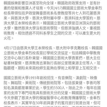
韓國娛樂影響亞洲甚至吹向全球，韓國政府政策支持，並有計
畫的發展和推廣人才培育。今天(4/17)韓國國立藝術大學金奉烈
校長帶領包括尹政燮舞臺藝術系名譽教授等共七人到花蓮慈濟
來，與慈濟大學、慈濟大學附屬中學、慈濟科技大學簽約。慈
濟大學王本榮校長表示，韓國國立藝術大學是亞洲頂尖的藝術
大學，雖然慈濟大學沒有藝術學院，但慈濟強調人文，重視藝
術教育，相信透過不同科系學生之間的交流，可以產生更大的
火花。
4月17日由慈濟大學王本榮校長、慈大附中李克難校長、韓國國
立藝術大學金奉烈校長簽訂學術交流協定，包括韓國中華教育
交流中心執行長朴東燮，韓國國立藝術大學貴賓們，慈大主任
秘書林聖傑，慈濟教育志業執行長辦公室簡東源主任等人，蒞
臨觀禮，期盼未來兩校師生能夠在學術上和學習上互相交流。
國國立藝術大學1993年創校招生，有音樂院、演劇院、映像
院、舞蹈院、美術院、傳統藝術院等，包括張東健、李善均等
知名演員都是畢業於此，學生約3500人，除此之外，每年在國
家的支持下專門培育具有藝術天分的兒童。韓國國立藝術大學
今天參觀了慈濟大學的模擬醫學中心和教育傳播學院，金奉烈
校長表示，其實早在30年前與妻子的蜜月旅行就是台灣，但可