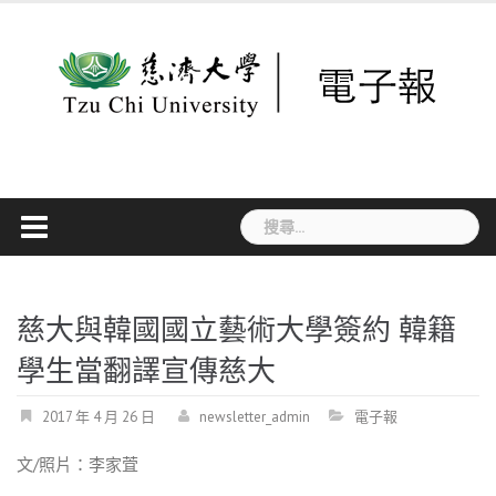
Skip
to
content
搜
尋
關
鍵
字:
慈大與韓國國立藝術大學簽約 韓籍
學生當翻譯宣傳慈大
2017 年 4 月 26 日
newsletter_admin
電子報
文/照片：李家萓