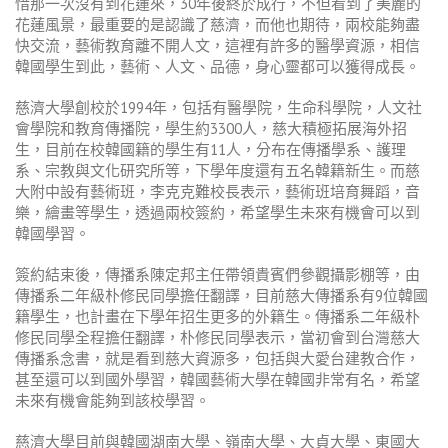
惜那一次沒有到花蓮來，30年後終於成行，不但看到了美麗的
花蓮風景，最重要的是認識了慈濟，而他也期待，兩校能夠盡
快交流，藝術教育離不開人文，這裡有許多的醫學資源，相信
韓國學生到此，藝術、人文、品德，身心靈都可以獲得成長。
慈濟大學創校於1994年，包括有醫學院，生命科學院，人文社
會學院和教育傳播院，學生約3300人，慈大積極拓展海外招
生，目前在校韓國籍的學生有11人，分布在傳播學系、護理
系、宗教與文化研究所等，下學年度還有五名韓籍新生。而慈
大附中設有藝術班，李克克難校長表示，藝術班培育舞蹈，音
樂，繪畫等學生，透過兩校簽約，希望學生未來有機會可以到
韓國學習。
簽約結束後，傳播系陳定邦主任帶領貴賓們參觀攝影棚等，由
傳播系二年級朴修民同學擔任翻譯，目前慈大傳播系有9位韓國
籍學生，也計畫在下學年招生更多的外籍生。傳播系二年級朴
修民同學全程擔任翻譯，朴修民同學表示，當初會到台灣慈大
傳播系念書，就是看到慈大資源多，包括與大愛台建教合作，
甚至還可以到國外學習，韓國藝術大學在韓國非常有名，希望
未來有機會能夠到該校學習。
慈濟大學目前與韓國湖南大學、嶺南大學、大貞大學、東國大