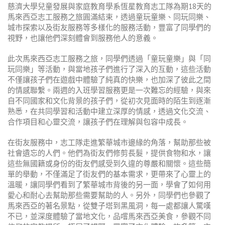
慈濟大學兒童發展與家庭教育學系恆星教育志工隊為期
18
天的
馬來西亞志工服務之旅圓滿結束，透過童玩童樂、同玩同樂、
城市探索以及街友服務等多樣化的服務活動，豐富了同學們的
視野，也讓他們深刻體會到服務他人的意義。
此次馬來西亞志工服務之旅，同學們透過「童玩童樂」與「同
玩同樂」等活動，與當地孩子們進行了深入的互動，這些活動
不僅讓孩子們在遊戲中體驗了純真的快樂，也加深了彼此之間
的情感聯繫。兩週的入班學習服務更是一次難忘的經驗，與來
自不同國家和文化背景的孩子們，從初次見面時的陌生到逐漸
熟悉，在共同學習和活動中建立深厚的情感，透過文化交流、
合作項目和心靈交流，讓孩子們在理解與包容中成長。
在街友服務中，志工隊走進繁華城市邊緣的角落，幫助那些被
社會遺忘的人們。他們為街友們修剪長髮，提供食物和水，讓
這些無國籍或身份的街友們感受到久違的尊嚴和關懷。這些簡
單的舉動，不僅滿足了街友們的基本需求，更帶來了心靈上的
溫暖，讓同學們看到了繁華城市背後的另一面，學會了如何用
愛心和耐心去幫助那些需要幫助的人。另外，同學們也參觀了
馬來西亞的著名景點，從雙子塔到黑風洞，每一處都讓人驚嘆
不已，並深度體驗了當地文化，品嚐馬來西亞美食，參觀不同