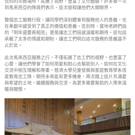
信仰的宗教場所，拓展了視野，豐富了文化體驗。許多第一次
到馬來西亞的隊員們表示，這次旅程讓他們大開眼界。
整個志工服務行程，讓同學們深刻體會到服務他人的意義，也
在奉獻中感受到了真正的價值和意義。告別時，當地老師們說
的「明年還要再相見」更是讓志工們倍感溫暖和期待。這句話
承載了太多的情感和期盼，讓志工們明白這次服務的意義遠不
止於此。
此次馬來西亞服務之行，不僅拓展了志工們的視野，也豐富了
心靈，讓他們學會了如何用愛和耐心去幫助別人，如何在文化
交流中相互理解和尊重。慈濟大學兒童發展與家庭教育學系恆
星教育志工隊，期待未來能有更多機會，再次踏上這片充滿愛
與希望的土地，繼續服務與交流，為更多需要幫助的人帶來溫
暖與關懷。