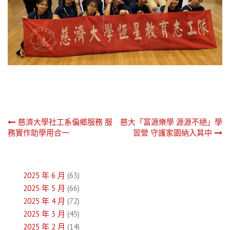
文
慈濟大學社工系偏鄉服務 服
慈大「富源樂學 源源不絕」學
務實作助學用合一
習營 守護家園納入其中
章
導
2025 年 6 月
(63)
覽
2025 年 5 月
(66)
2025 年 4 月
(72)
2025 年 3 月
(45)
2025 年 2 月
(14)