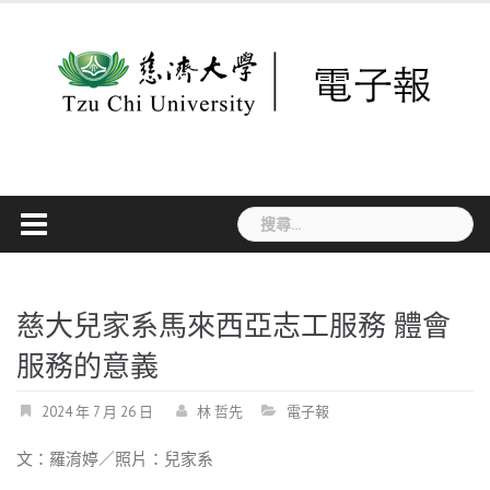
Skip
to
content
搜
尋
關
鍵
字:
慈大兒家系馬來西亞志工服務 體會
服務的意義
2024 年 7 月 26 日
林 哲先
電子報
文：羅淯婷／照片：兒家系