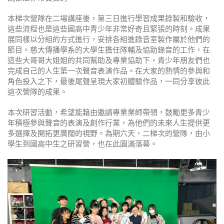
本梯次營隊在二場講座後，第三日進行學習成果錄製和驗收，
這些流程也是這些國高中青少年非常好奇且緊張的時刻。成果
展同樣以分組的方式進行，安排各組進錄音室製作屬於他們的
節目。慈大傳播學系的大學生擔任隊輔及協助錄音的工作，在
這些大哥哥大姐姐的共同幫助及專業協助下，青少年朋友們也
完成自己的人生第一次聲音表演作品。在大家的熱情的參與和
角色投入之下，最後尾聲呈現大家初體驗作品，一同分享彼此
這次營隊的成果。
本次研習活動，希望能藉由邀請專業業師帶領，鼓勵更多青少
年積極參與聲音的表演及創作行業，為他們的未來人生提供更
多選擇及開拓更廣闊的視野。為期六天，二梯次的營隊，由小
學生到國高中生之研習營，也在此圓滿落幕。