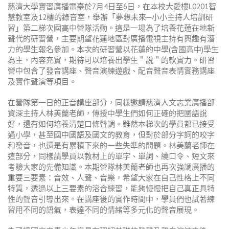
慈濟大學實習廣播電臺於
7
月
4
日至
6
日，在本校大愛樓
L0201
智
慧教室及
12
樓的錄音室，舉辦「夢想未來
─
小小主持人培訓研
習」第二梯次國高中營隊活動。這是一場
為了培養花蓮在地新
聲代的研習營，主要期望花蓮地區對廣播電視主持有興趣有潛
力的學生報名參加。
本次的研習營以花蓮的中學
(
含國高中
)
學生
為主，內容
充實，期待可以培養出學生＂說＂的軟實力。研習
營中包含了發音講座、聲音演練遊戲、配音聲音表情實務講座
及實作聲演等項目。
在營隊第一日的正音講座部分，同樣邀請慈濟人文志業廣播部
資深主持人林美蘭老師，傳授中學生們如何正確的把國語說
好，還有如何培養清楚口條聲調。雖然本梯次的學員都已接受
過小學，甚至國中國語及國文的教育，但對於部分字詞的咬字
和發音，也還是有累積下來的一些失準的問題。林美蘭老師在
這部分，同樣請學員以教材上的單字、單詞、繞口令、短文來
考驗大家的先備知識。本期營隊林美蘭老師也再次強調廣播的
重要三要素：音效、人聲、音樂，希望大家在自己性格上不同
特質，透過以上三要素的溶合練習，能夠慢慢把自己真正具特
性的聲音引導出來。在講座後的實作時間中，學員們也試著練
習用不同的語氣，表達不同的情緒等多元化的聲音展現。