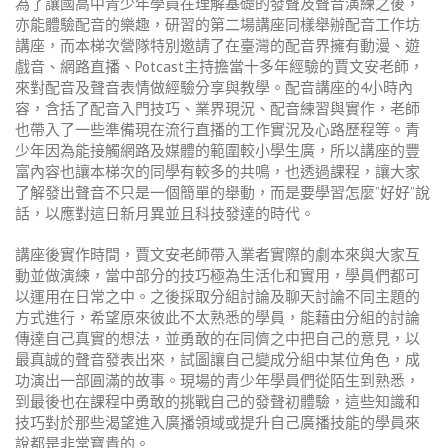
為了讓國高中青少年學員在理解基礎的發聲及聲音演練之後，
亦能體驗配音的樂趣，研習的第二場講座同樣舉辦配音工作坊
講座，而本梯次營隊特別邀請了在臺灣的配音界擁有動漫、遊
戲音、網路直播、
Potcast
主持擔當十多年經驗的賈文安老師，
來對配音及聲音表情做經驗分享與教學。配音講座的
4
小時內
容，含括了配音入門技巧、業界現況、配音練習與實作，老師
也帶入了一些準備現在流行直播的工作實況及心路歷程等。青
少年因為能接觸網路及媒體的範圍較小學生廣，所以講座的豐
富內容也讓本梯次的同學有較多的共鳴，也透過課程，讓大家
了解發出聲音不只是一個簡單的舉動，而是要學習怎麼
”
好好
”
說
話，以應對這日新月異並且科技發達的時代。
講座後實作時間，賈文安老師帶入業者實際的劇本來與大家互
動並做演練，當中部分的技巧極為生活化和實用，學員們都可
以運用在日常之中。之後採取分組討論及聊天討論不同主題的
方式進行，希望原來彼此不太熟悉的學員，能藉由分組的討論
傳達自己真實的想法，並勇敢的在同儕之中把自己的意見，以
最真誠的聲音發表出來，試圖讓自己變成分組中某位角色，成
功演出一部圓滿的故事。現場的青少年學員們從陌生到熟悉，
到最後也在課程中勇敢的挑戰自己的發聲初體驗，這些知識和
技巧對於那些渴望進入廣播領域或提升自己廣播技能的學員來
說都是非常寶貴的。