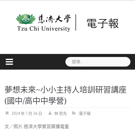
Skip
to
content
搜
尋
關
鍵
字:
夢想未來~小小主持人培訓研習講座
(國中/高中中學營)
2024 年 7 月 26 日
林 哲先
電子報
文／照片
:
慈濟大學實習廣播電臺