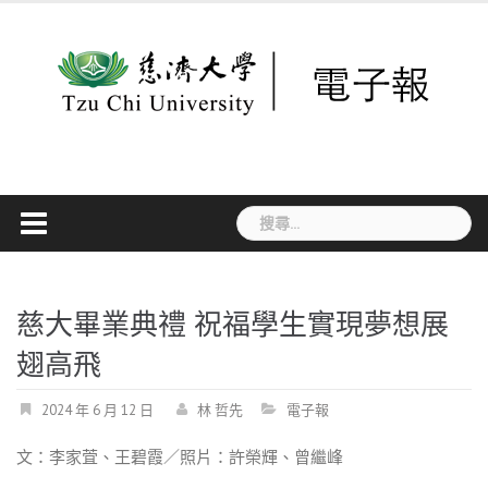
Skip
to
content
搜
尋
關
鍵
字:
慈大畢業典禮 祝福學生實現夢想展
翅高飛
2024 年 6 月 12 日
林 哲先
電子報
文：李家萓、王碧霞／照片：許榮輝、曾繼峰