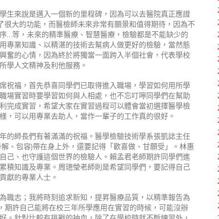
學生來說是邁入一個新的里程碑，因為可以去醫院真正應證
了很大的功能，而醫檢師未來非常有願景和值得期待，因為不
序
…
等，未來的精準醫療、智慧醫療，檢驗都是不能缺少的
用專業知識、以精湛的技術去幫病人做更好的檢驗，當然態
興奮的心情，因為終於將獨當一面跨入半個社會，代表學校
所學人文精神及利他服務。
席祝福，首先恭喜同學們已取得進入職場，學習如何用所學
職場實習時要學習如何與人相處，也不忘叮嚀同學們在幫助
利完成實習，希望大家在實習過程可以體會當初選擇醫學檢
樣，可以用專業去助人，當作一輩子的工作真的很好。
年的師長們有著滿滿的祝福。醫學檢驗技術學系張凱誌主任
善解、包容
)
帶在身上外，還要記得「歡喜做、甘願受」。林惠
自己、也守護這個世界的檢驗人。賴孟君老師期許同學們進
累積知識及專業。周璁瑩老師則是希望同學們，要記得自己
貢獻的專業人士。
為職志；我將時刻追求新知，提昇醫療品質，以精準報告為
，期許自己能將在校三年所學應用在實習的時候，可能沒辦
好。針對比較有挑戰的抽血，除了在學校時就不斷練習外，