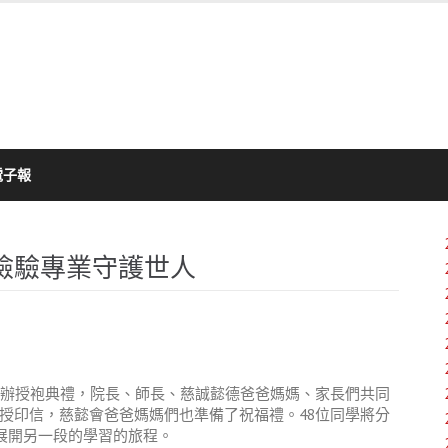
電子報
檢驗專業守護世人
辦授袍典禮，
院長、師長、慈誠懿德爸爸媽媽、家長們共同
授印信，慈懿會爸爸媽媽們也準備了祝福禮
。
48
位同學將分
展開另一段的學習
的旅程。