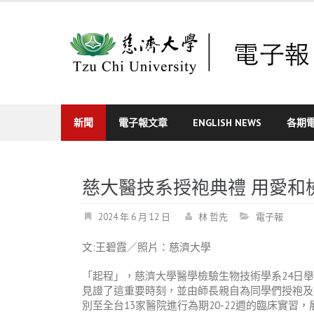
Skip
to
content
新聞
電子報文章
ENGLISH NEWS
各期
慈大醫技系授袍典禮 用愛和
2024 年 6 月 12 日
林 哲先
電子報
文
:
王碧霞／照片：慈濟大學
「起程」，慈濟大學醫學檢驗生物技術學系
24
日舉
見證了這重要時刻，並
由師長親自為同學們授袍及
別至全台
13
家醫院進行為期
20-22
週的臨床實習，