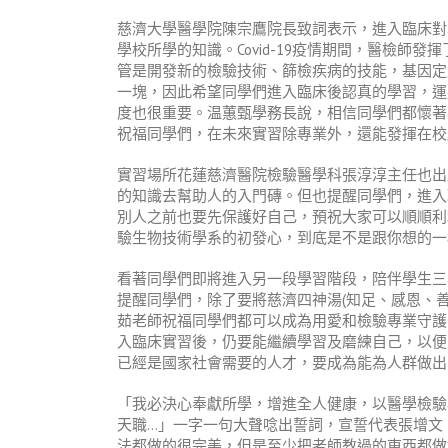
慈濟大學醫學院陳宗鷹院長致詞表示，進入臨床對
學校所學的知識。
Covid-19
疫情期間，醫檢師發揮
管是開發新的檢驗技術、篩檢疾病的技能，基因定
一塊，因此希望同學們進入臨床後認真的學習，運
度也很重要。温蕙甄學務長說，相信同學們都懷著
祝福同學們，在未來實習除專業外，還能發揮在校
實習場所花蓮慈濟醫院檢驗醫學科張淳淳主任也出
的知識去幫助人的入門磚。但也提醒同學們，進入
別人之前也要先保護好自己，預祝大家可以順順利
驗生物技術學系的初發心，到底是不是跟你想的一
看著同學們即將進入另一段學習階段，陪伴學生三
提醒同學們，除了要將慈濟四神湯
(
知足、感恩、
茹老師祝福同學們都可以成為用愛和檢驗專業守護
入臨床實習後，仍要能繼續學習及磨練自己，以便
已經是國家社會需要的人才，要成為能為人群做出
「我必決心奉獻所學，增進全人健康，以醫學檢驗
天職
…
」一字一句大聲唸出誓詞，宣誓代表張增文
法都做的很完美，但是至少把老師教過的東西都做