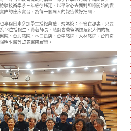
檢驗技術學系三年級徐鈺翔，以平常心去面對即將開始的實
實際的臨床實習，為每一個病人的報告做好把關，
也專程回來參加學生授袍典禮，媽媽說：不管在那裏，只要
系
48
位授袍生，帶著師長、慈懿會爸爸媽媽及家人們的祝
醫院、台北慈院、林口長庚、台中慈院、大林慈院、台南奇
陽明附醫等
13
家醫院實習。