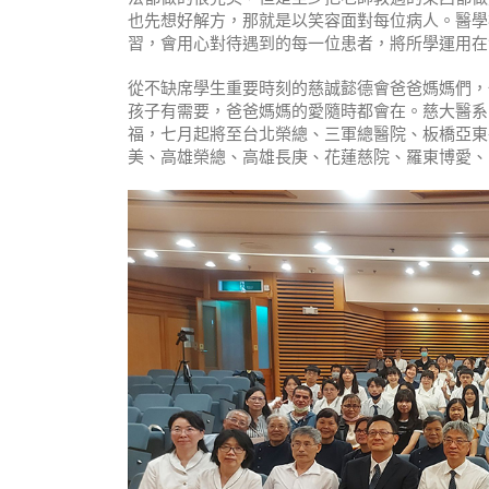
也先想好解方，那就是以笑容面對每位病人。醫學
習，會用心對待遇到的每一位患者，將所學運用在
從不缺席學生重要時刻的慈誠懿德會爸爸媽媽們，
孩子有需要，爸爸媽媽的愛隨時都會在。慈大醫系
福，七月起將至台北榮總、三軍總醫院、板橋亞東
美、高雄榮總、高雄長庚、花蓮慈院、羅東博愛、