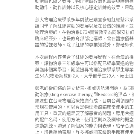
動治療也隨之發展；物理治療教育也需要與時俱進
助動作、動作訓練以及核心穩定訓練的效果，是臨
慈大物理治療學系多年前就已購置多組紅繩懸吊系
讓同學了解紅繩運動的發展以及在台灣的推廣，並
物理治療師，在物治系D734實習教室為同學安
臨床經歷外，也是教育部部定講師，曾在醫療儀器與挪威
證的授課教師。除了紅繩的專業知識外，鄭老師也
本次課程內容包含了紅繩的發展歷程、在台灣的推
案，讓物治系三年級學生可以搭配已經學習過的物
與臨床個案學習，期望提昇物理治療學系學生專業
生34人(物治系教師2人、大學部學生29人、碩士
鄭老師從紅繩的建立背景- 挪威與航海開始，為
動治療(sling exercise therapy)到Red
繩運動在台灣物理治療推廣有成，目前台灣領照的
常規在使用的，可以算是物理治療臨床常使用的工具
用工具，重要的還是要了解患者的問題，應用合適
的配件名稱、使用方法、使用原則以及訓練的概念
運動訓練。透過了解個案的能力與表現，給予合適
上，增進運動表現，許多挪威國家級選手都有使用