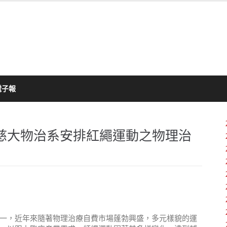
電子報
慈大物治系安排紅繩運動之物理治
一，近年來隨著物理治療自費市場蓬勃興盛，多元樣貌的運