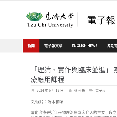
Skip
to
content
新聞
電子報文章
ENGLISH NEWS
各期
「理論、實作與臨床並進」 
療應用課程
2024 年 6 月 12 日
林 哲先
電子報
文
/
照片：端木和頤
運動治療是近年來物理治療臨床介入的主要手段之