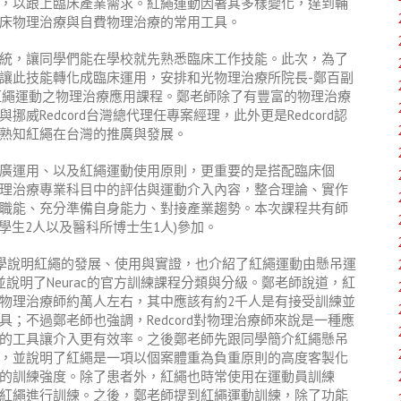
，以跟上臨床產業需求。紅繩運動因著其多樣變化，達到輔
床物理治療與自費物理治療的常用工具。
統，讓同學們能在學校就先熟悉臨床工作技能。此次，為了
讓此技能轉化成臨床運用，安排和光物理治療所院長-鄭百副
排紅繩運動之物理治療應用課程。鄭老師除了有豐富的物理治療
Redcord台灣總代理任專案經理，此外更是Redcord認
熟知紅繩在台灣的推廣與發展。
廣運用、以及紅繩運動使用原則，更重要的是搭配臨床個
理治療專業科目中的評估與運動介入內容，整合理論、實作
職能、充分準備自身能力、對接產業趨勢。本次課程共有師
班學生2人以及醫科所博士生1人)參加。
同學說明紅繩的發展、使用與實證，也介紹了紅繩運動由懸吊運
cord的沿革，並說明了Neurac的官方訓練課程分類與分級。鄭老師說道，紅
物理治療師約萬人左右，其中應該有約2千人是有接受訓練並
；不過鄭老師也強調，Redcord對物理治療師來說是一種應
的工具讓介入更有效率。之後鄭老師先跟同學簡介紅繩懸吊
，並說明了紅繩是一項以個案體重為負重原則的高度客製化
的訓練強度。除了患者外，紅繩也時常使用在運動員訓練
紅繩進行訓練。之後，鄭老師提到紅繩運動訓練，除了功能