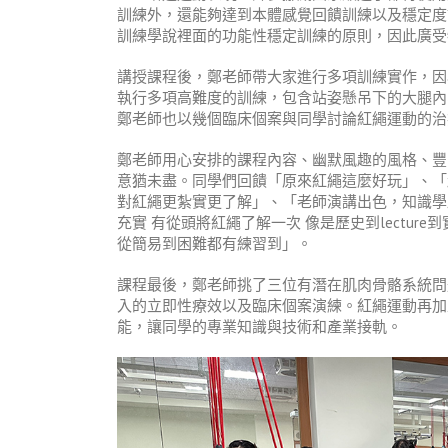
訓練外，還能夠達到本體感覺回饋訓練以及穩定度
訓練學說裡面的功能性穩定訓練的原則，因此廣受
講授課程後，鄭老師帶大家進行多項訓練實作，因
執行多項高難度的訓練，包含站姿懸吊下的大腿內
鄭老師也以幾個臨床個案與同學討論紅繩運動的治
鄭老師用心安排的課程內容、幽默風趣的風格、豐
意猶未盡。同學們回饋「原來紅繩這麼好玩」、「
對紅繩更紮實更了解」、「老師演講出色，知識學
充實 有從頭將紅繩了解一次 像是歷史到lecture到實作
從簡易到困難都有練習到」。
課程最後，鄭老師挑了三位有潛在肌肉骨骼系統問
入的立即性療效以及臨床個案演練。紅繩運動再加
能，讓同學的專業知識與技術和產業接軌。