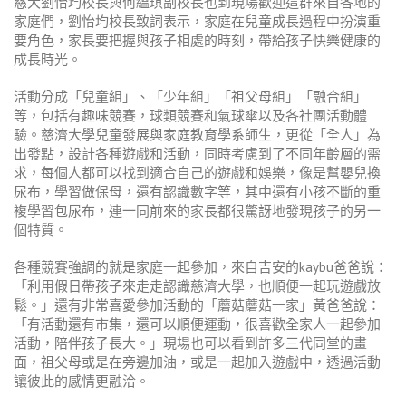
慈大劉怡均校長與何縕琪副校長也到現場歡迎這群來自各地的
家庭們，劉怡均校長致詞表示，家庭在兒童成長過程中扮演重
要角色，家長要把握與孩子相處的時刻，帶給孩子快樂健康的
成長時光。
活動分成「兒童組」、「少年組」「祖父母組」「融合組」
等，包括有趣味競賽，球類競賽和氣球傘以及各社團活動體
驗。慈濟大學兒童發展與家庭教育學系師生，更從「全人」為
出發點，設計各種遊戲和活動，同時考慮到了不同年齡層的需
求，每個人都可以找到適合自己的遊戲和娛樂，像是幫嬰兒換
尿布，學習做保母，還有認識數字等，其中還有小孩不斷的重
複學習包尿布，連一同前來的家長都很驚訝地發現孩子的另一
個特質。
各種競賽強調的就是家庭一起參加，來自吉安的kaybu爸爸說：
「利用假日帶孩子來走走認識慈濟大學，也順便一起玩遊戲放
鬆。」還有非常喜愛參加活動的「蘑菇蘑菇一家」黃爸爸說：
「有活動還有市集，還可以順便運動，很喜歡全家人一起參加
活動，陪伴孩子長大。」現場也可以看到許多三代同堂的畫
面，祖父母或是在旁邊加油，或是一起加入遊戲中，透過活動
讓彼此的感情更融洽。