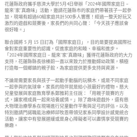
花蓮縣政府攜手慈濟大學於5月4日舉辦「2024年國際家庭日 –
龍來”家”真趣味」活動，邀請花蓮縣市的家庭們帶著孩子一起參
加，現場有超過60組家庭共計300多人響應！經過一整天好玩又
激烈的遊戲和競賽後，家長們的共同心聲：「今天孩子應該會
很好睡。」
聯合國將 5 月 15 日訂為「國際家庭日」，目的是要提高國際社
會對家庭重要性的認識，促進家庭的和睦、幸福和進步。
「2024年國際家庭日 – 龍來”家”真趣味」獲得花蓮縣政府的大力
支持，花蓮縣縣長徐榛蔚一直以來致力於推動婦幼政策，積極
打造每一個鄉鎮的親子館，為家庭提供更多支持與資源。
不論是需要家長與孩子一起動手動腦的玩積木，或是不同家庭
一起參與的氣球傘，家長的陪伴就是給小孩最好的禮物。慈大
兒童發展與家庭教育學系鄭雅莉主任說：「用親子競賽的方
式，讓家裡成員一起來培養感情。」除了趣味遊戲外，還有慈
大物理治療學系在現場進行兒童動作平衡與足弓的評估，以及
特別邀請門諾職能治療師邱牧恩帶領兒家系同學設計感覺統合
活動，讓家中有發展遲緩或是身心障礙者可以盡情享受競賽的
樂趣。