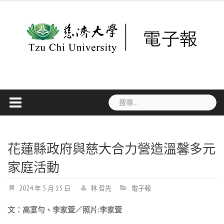
Skip
to
content
搜
尋
關
鍵
字:
花蓮縣政府與慈大合力營造溫馨多元
家庭活動
2024 年 5 月 15 日
林 哲先
電子報
文：高宴勻、李家萓／照片:李家萓