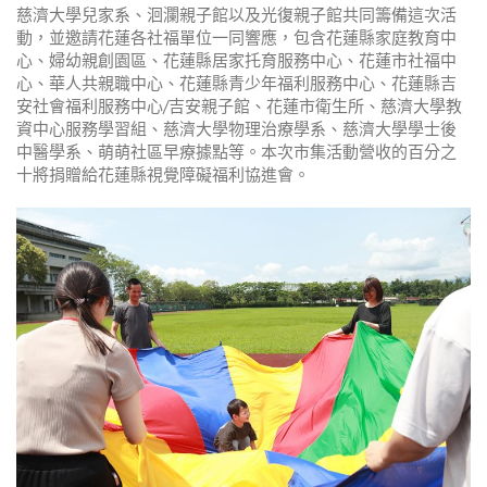
慈濟大學兒家系、洄瀾親子館以及光復親子館共同籌備這次活
動，並邀請花蓮各社福單位一同響應，包含花蓮縣家庭教育中
心、婦幼親創園區、花蓮縣居家托育服務中心、花蓮市社福中
心、華人共親職中心、花蓮縣青少年福利服務中心、花蓮縣吉
安社會福利服務中心/吉安親子館、花蓮市衛生所、慈濟大學教
資中心服務學習組、慈濟大學物理治療學系、慈濟大學學士後
中醫學系、萌萌社區早療據點等。本次市集活動營收的百分之
十將捐贈給花蓮縣視覺障礙福利協進會。