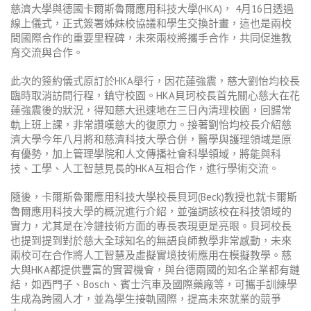
慈濟大學與德國卡爾斯魯爾應用科技大學
(HKA)
，
4
月
16
日透過
線上儀式，正式簽署姊妹校協議和學生交換計畫，這也是兩校
間國際合作的重要里程碑，未來兩校將攜手合作，共同促進教
育交流與合作。
此次的簽約儀式原訂於
HKA
舉行，因花蓮強震，慈大劉怡均校長
臨時取消訪問行程，鎮守校園。
HKA
貝珂校長首先關心慈大在花
蓮強震後的狀況，得知慈大迅速地在三日內清理校園，回歸常
軌上班上課，非常讚嘆慈大的復原力。接著劉怡均校長介紹慈
濟大學今年八月將和慈濟科技大學合併，醫學與護理領域是原
有優勢，加上管理學院和人文傳播社會科學領域，將能與科
技、工學、人工智慧見長的
HKA
互相合作，進行學術交流。
隨後，卡爾斯魯爾應用科技大學校長貝珂
(Beck)
教授也就卡爾斯
魯爾應用科技大學的概況進行介紹，並強調該校在科技領域的
實力，尤其是在冷鏈技術方面的專長表現更是亮眼。貝珂校長
也提到提到對於慈大全球知名的無語良師教學非常感動，未來
兩校可在合作將人工智慧及虛擬實境技術應用在模擬教學。慈
大與
HKA
都提供豐富的實習機會，與台德兩國的知名企業都有鏈
結，如西門子、
Bosch
、賓士汽車及國際藥廠等，可攜手訓練學
生成為跨國人才，並為學生接軌國際，提高未來就業的競爭