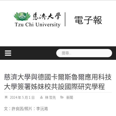
Skip
to
content
搜
尋
關
鍵
字:
慈濟大學與德國卡爾斯魯爾應用科技
大學簽署姊妹校共設國際研究學程
2024 年 5 月 1 日
林 哲先
新聞
文：許良因
/
照片：李沅澔