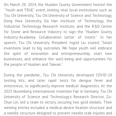
On March 29, 2024, the Hualien County Government hosted the
“Youth and TRUE” event, inviting vital local institutions such as
Tzu Chi University, Tzu Chi University of Science and Technology,
Dong Hwa University, Da Han Institute of Technology, the
Industrial Technology Research Institute, and the R&D Center
for Stone and Resource Industry to sign the “Hualien County
Industry-Academia Collaboration Letter of Intent.” In her
speech, Tzu Chi University President Ingrid Liu stated, “Small
inventions lead to big outcomes. We hope youth will embrace
the spirit of innovation and entrepreneurship, start new
businesses, and enhance the well-being and opportunities for
the people of Hualien and Taiwan.”
During the pandemic, Tzu Chi University developed COVID-19
testing kits, and later rapid tests for dengue fever and
enterovirus, to significantly improve medical diagnostics. At the
2023 Nuremberg International Invention Fair in Germany, Tzu Chi
University of Science and Technology’s Research Director, Zu-
Chun Lin, led a team to victory, securing two gold medals. Their
winning entries included a medical device fixation structure and
a needle structure designed to prevent needle stab injuries and