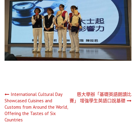
文
International Cultural Day
慈大舉辦「基礎英語朗讀比
Showcased Cuisines and
賽」 增強學生英語口說基礎
章
Customs from Around the World,
Offering the Tastes of Six
導
Countries
覽