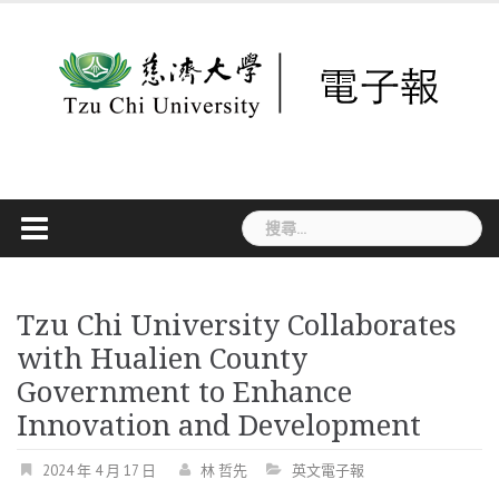
Skip
to
content
搜
尋
關
鍵
字:
Tzu Chi University Collaborates
with Hualien County
Government to Enhance
Innovation and Development
2024 年 4 月 17 日
林 哲先
英文電子報