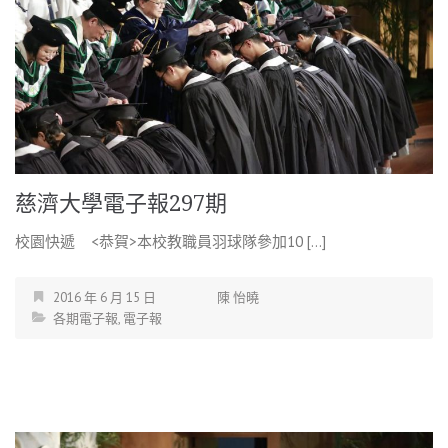
慈濟大學電子報297期
校園快遞 <恭賀>本校教職員羽球隊參加10 […]
2016 年 6 月 15 日
陳 怡曉
各期電子報
,
電子報