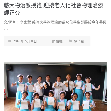
慈大物治系授袍 迎接老人化社會物理治療
師正夯
文/照片：李家萓 慈濟大學物理治療系43位學生即將於今年暑假
[…]
2016 年 6 月 8 日
陳 怡曉
電子報