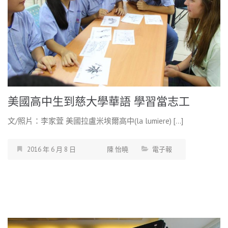
美國高中生到慈大學華語 學習當志工
文/照片：李家萓 美國拉盧米埃爾高中(la lumiere) […]
2016 年 6 月 8 日
陳 怡曉
電子報