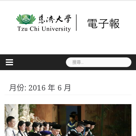
Skip
to
content
搜
尋
關
鍵
字:
月份:
2016 年 6 月