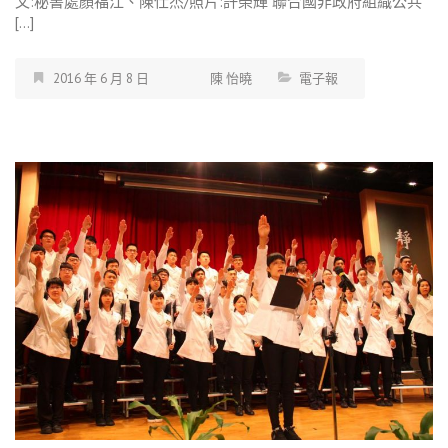
文:秘書處顏福江、陳仕杰/照片:許榮輝 聯合國非政府組織公共
[…]
2016 年 6 月 8 日
陳 怡曉
電子報