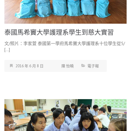
泰國馬希竇大學護理系學生到慈大實習
文/照片：李家萓 泰國第一學府馬希竇大學護理系十位學生從5/
[…]
2016 年 6 月 8 日
陳 怡曉
電子報