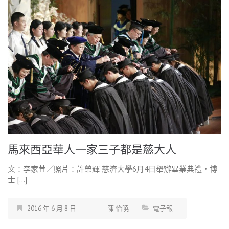
馬來西亞華人一家三子都是慈大人
文：李家萓／照片：許榮輝 慈濟大學6月4日舉辦畢業典禮，博
士 […]
2016 年 6 月 8 日
陳 怡曉
電子報