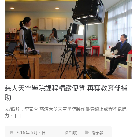
慈大天空學院課程精緻優質 再獲教育部補
助
文/照片：李家萓 慈濟大學天空學院製作優質線上課程不遺餘
力， […]
2016 年 6 月 8 日
陳 怡曉
電子報