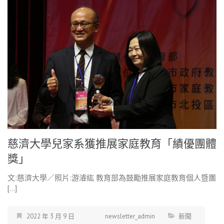
慈濟大學兒家系獲推展家庭教育「績優團體
獎」
文:慈濟大學／照片:游濬紘 教育部為鼓勵推展家庭教育個人暨團
[…]
2022 年 3 月 9 日
newsletter_admin
新聞