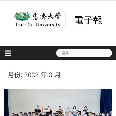
Skip
to
content
搜
尋
關
鍵
字:
月份:
2022 年 3 月