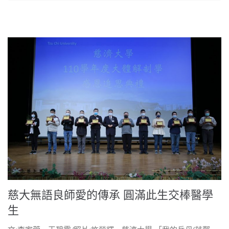
慈大無語良師愛的傳承 圓滿此生交棒醫學
生