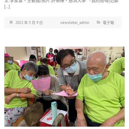
文:李家萓、王碧霞/照片:許榮輝、慈濟大學 「我的岳母(范鄭
[…]
2022 年 3 月 9 日
newsletter_admin
電子報