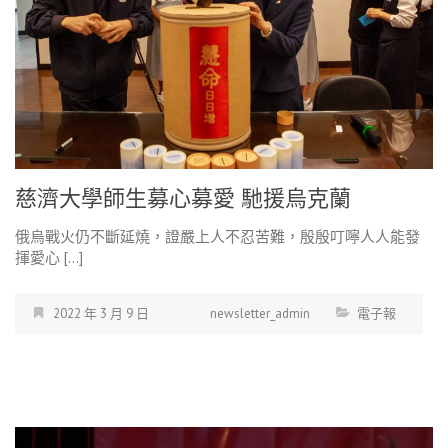
慈濟大學師生募心募愛 馳援烏克蘭
俄烏戰火仍不斷延燒，證嚴上人不忍苦難，殷殷叮嚀人人能發
揮愛心 […]
2022 年 3 月 9 日
newsletter_admin
電子報