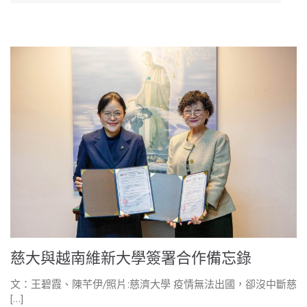
慈大與越南維新大學簽署合作備忘錄
文：王碧霞、陳芊伊/照片:慈濟大學 疫情無法出國，卻沒中斷慈
[…]