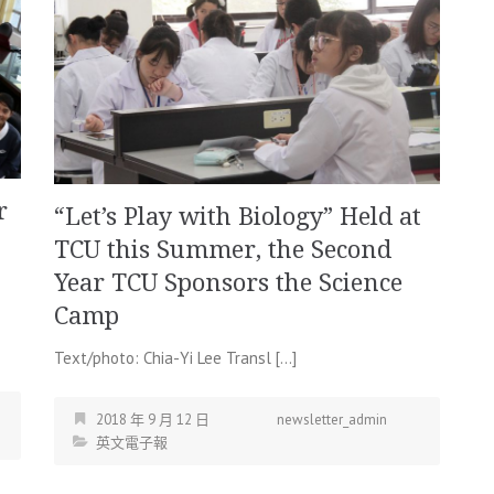
r
“Let’s Play with Biology” Held at
TCU this Summer, the Second
Year TCU Sponsors the Science
Camp
Text/photo: Chia-Yi Lee Transl […]
2018 年 9 月 12 日
newsletter_admin
英文電子報