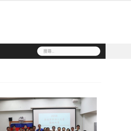
搜
尋
關
鍵
字: