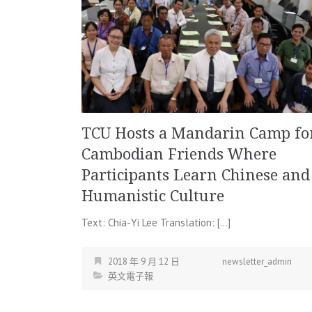
TCU Hosts a Mandarin Camp fo
Cambodian Friends Where
Participants Learn Chinese and
Humanistic Culture
Text: Chia-Yi Lee Translation: […]
2018 年 9 月 12 日
newsletter_admin
英文電子報