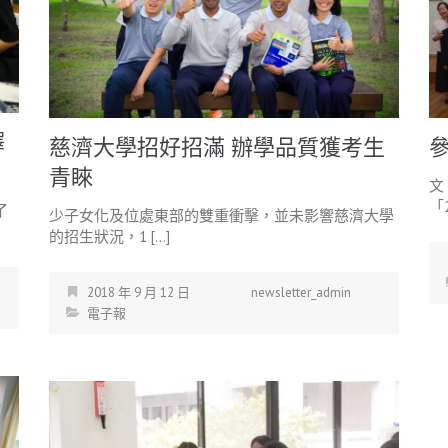
釋
慈濟大學招好招滿 辦學品質獲考生
青睞
文
「2
了
少子女化及位處東部的雙重衝擊，並未影響慈濟大學
的招生狀況，1 […]
2018 年 9 月 12 日
newsletter_admin
電子報